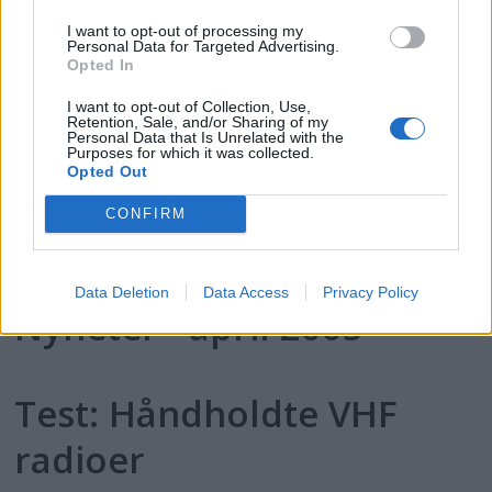
TEST: Posisjonsalarmer
I want to opt-out of processing my
Personal Data for Targeted Advertising.
og sporingssystemer
Opted In
I want to opt-out of Collection, Use,
Retention, Sale, and/or Sharing of my
TEST: Håndholdte VHFer
Personal Data that Is Unrelated with the
Purposes for which it was collected.
Opted Out
CONFIRM
Nyheter - mai 2005
Data Deletion
Data Access
Privacy Policy
Nyheter - april 2005
Test: Håndholdte VHF
radioer