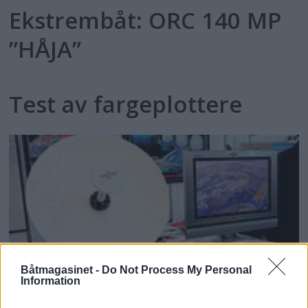
Ekstrembåt: ORC 140 MP
”HÅJA”
Test av fargeplottere
Båtmagasinet -
Do Not Process My Personal
Information