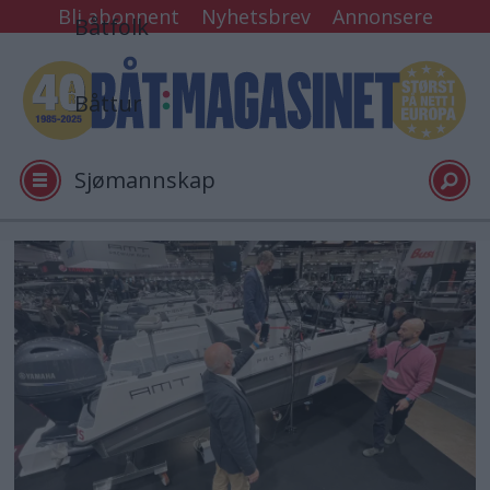
Bli abonnent
Nyhetsbrev
Annonsere
Båtfolk
Båttur
Sjømannskap
Tester
Tag:
amt
Arkiv
Video
Logg inn