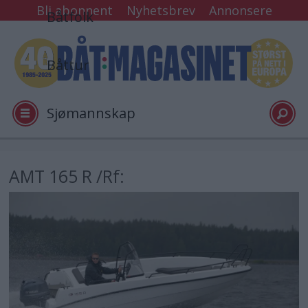
Bli abonnent
Nyhetsbrev
Annonsere
Båtfolk
Båttur
Sjømannskap
Tester
AMT 165 R /Rf:
Arkiv
Video
Logg inn