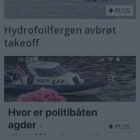
PLUS
Hydrofoilfergen avbrøt
takeoff
PLUS