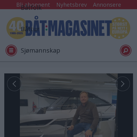
Bli abonnent
Nyhetsbrev
Annonsere
Båtfolk
Båttur
Sjømannskap
Tester
Arkiv
Video
Logg inn