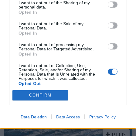
Båter i sjøen
I want to opt-out of the Sharing of my
personal data.
Opted In
Båter i sjøen kan by på en rekke store og små
nyheter i år. Blant nyhetene du kan oppleve er
I want to opt-out of the Sale of my
Personal Data.
daycruiseren Askeladden Fenix 66BR og
Opted In
halvplaneren Saga 355.
I want to opt-out of processing my
Personal Data for Targeted Advertising.
Opted In
I want to opt-out of Collection, Use,
Retention, Sale, and/or Sharing of my
Personal Data that Is Unrelated with the
Purposes for which it was collected.
Opted Out
CONFIRM
Data Deletion
Data Access
Privacy Policy
PLUS