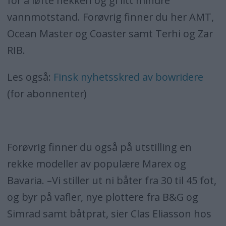
for å løfte hekken og gi litt mindre
vannmotstand. Forøvrig finner du her AMT,
Ocean Master og Coaster samt Terhi og Zar
RIB.
Les også:
Finsk nyhetsskred av bowridere
(for abonnenter)
Forøvrig finner du også på utstilling en
rekke modeller av populære Marex og
Bavaria. –Vi stiller ut ni båter fra 30 til 45 fot,
og byr på vafler, nye plottere fra B&G og
Simrad samt båtprat, sier Clas Eliasson hos