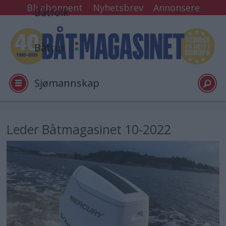
Bli abonnent
Nyhetsbrev
Annonsere
Båtfolk
Båttur
Sjømannskap
Tester
Leder Båtmagasinet 10-2022
Arkiv
Video
Logg inn