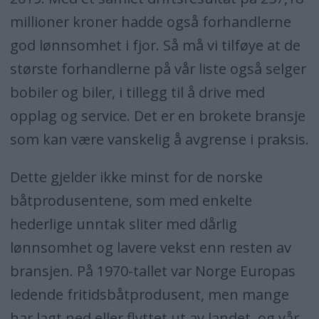
millioner kroner hadde også forhandlerne
god lønnsomhet i fjor. Så må vi tilføye at de
største forhandlerne på vår liste også selger
bobiler og biler, i tillegg til å drive med
opplag og service. Det er en brokete bransje
som kan være vanskelig å avgrense i praksis.
Dette gjelder ikke minst for de norske
båtprodusentene, som med enkelte
hederlige unntak sliter med dårlig
lønnsomhet og lavere vekst enn resten av
bransjen. På 1970-tallet var Norge Europas
ledende fritidsbåtprodusent, men mange
har lagt ned eller flyttet ut av landet, og vår