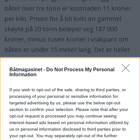
båter over tre tonn er kostnaden 11 kroner
per kilo. Prisen for å bli kvitt en gammel
skøyte på 20 tonn beløper seg 187 000
kroner, minus tusen kroner i vrakpant om
båten er under 15 meter lang. Det er heller
ikke så mange gjenvinningsstasjoner for
store båter her i landet. Søker man på
Båtmagasinet -
Do Not Process My Personal
Information
Sorter.no får man 66 treff på stasjoner som
tar imot fritidsbåter med innenbordsmotor.
If you wish to opt-out of the sale, sharing to third parties, or
processing of your personal or sensitive information for
Høy pris og lange avstander bidrar utvilsomt
targeted advertising by us, please use the below opt-out
section to confirm your selection. Please note that after your
til at folk etterlater utrangerte båter ved
opt-out request is processed you may continue seeing
brygger og kaier, eller senker dem i fjorden.
interest-based ads based on personal information utilized by
us or personal information disclosed to third parties prior to
your opt-out. You may separately opt-out of the further
Et offentlig register over fritidsbåter vil gjøre