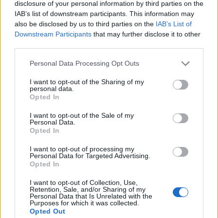
disclosure of your personal information by third parties on the
det vanskeligere å etterlate eller senke
IAB’s list of downstream participants. This information may
also be disclosed by us to third parties on the
IAB’s List of
utrangerte båter. Samtidig vil det gi
Downstream Participants
that may further disclose it to other
myndighetene et grunnlag for å legge
third parties.
miljøavgifter på båter.
Personal Data Processing Opt Outs
I want to opt-out of the Sharing of my
Det finnes ikke et samlet nasjonalt regnskap
personal data.
Opted In
for hva Norge bruker på heving og sanering
I want to opt-out of the Sale of my
av herreløse fritidsbåter, men tilgjengelige
Personal Data.
Opted In
tall viser at summene allerede er betydelige
I want to opt-out of processing my
— og økende. For samfunnet er det ofte
Personal Data for Targeted Advertising.
Opted In
billigere å betale for gratis innlevering enn å
rydde opp etter dumping i naturen senere.
I want to opt-out of Collection, Use,
Retention, Sale, and/or Sharing of my
Personal Data that Is Unrelated with the
Bransjeaktører peker også på at det ofte er
Purposes for which it was collected.
Opted Out
opptil
ti ganger dyrere å heve en sunket