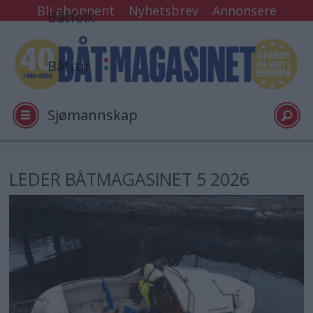
Bli abonnent
Nyhetsbrev
Annonsere
Båtfolk
Båttur
Sjømannskap
Tester
LEDER BÅTMAGASINET 5 2026
Arkiv
Video
Logg inn