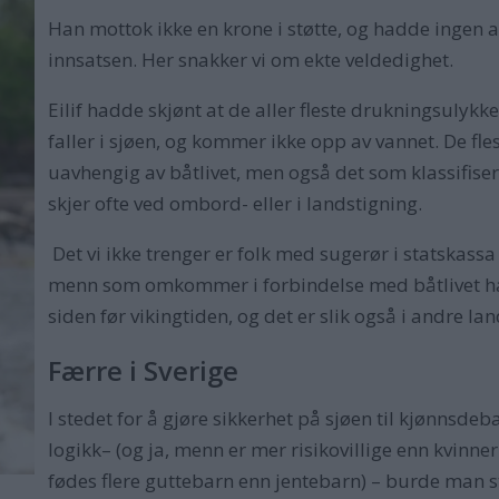
Han mottok ikke en krone i støtte, og hadde ingen 
innsatsen. Her snakker vi om ekte veldedighet.
Eilif hadde skjønt at de aller fleste drukningsulykk
faller i sjøen, og kommer ikke opp av vannet. De fle
uavhengig av båtlivet, men også det som klassifise
skjer ofte ved ombord- eller i landstigning.
Det vi ikke trenger er folk med sugerør i statskassa 
menn som omkommer i forbindelse med båtlivet har vi
siden før vikingtiden, og det er slik også i andre la
Færre i Sverige
I stedet for å gjøre sikkerhet på sjøen til kjønnsd
logikk– (og ja, menn er mer risikovillige enn kvinner
fødes flere guttebarn enn jentebarn) – burde man s