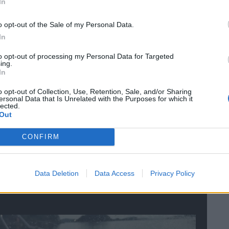
In
 risikovurderinger bygger på kunnskap og erfaring, og ik
o opt-out of the Sale of my Personal Data.
In
 vannvettreglene, men de dekker på langt nær alle risiko
to opt-out of processing my Personal Data for Targeted
øklar skute, en kompetent vurdering av vær- og strømforh
ing.
In
vline, nødpeiesender og livflåte er bare noen av faktor
nskap for gitt.
o opt-out of Collection, Use, Retention, Sale, and/or Sharing
ersonal Data that Is Unrelated with the Purposes for which it
lected.
olk til å drikke mindre alkohol enten de er på båttur, på 
Out
ekker vurderingsevnen, og forårsaker i ulykker i mange 
CONFIRM
ra fornuftten.
kke Flyte til å fortelle oss dette. Vi trenger folk som Eilif
Data Deletion
Data Access
Privacy Policy
 må tilrettelegges for sikkerhet i havnene.