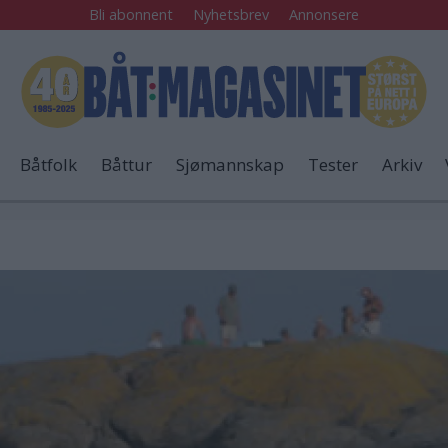
Bli abonnent
Nyhetsbrev
Annonsere
Båtfolk
Båttur
Sjømannskap
Tester
Arkiv