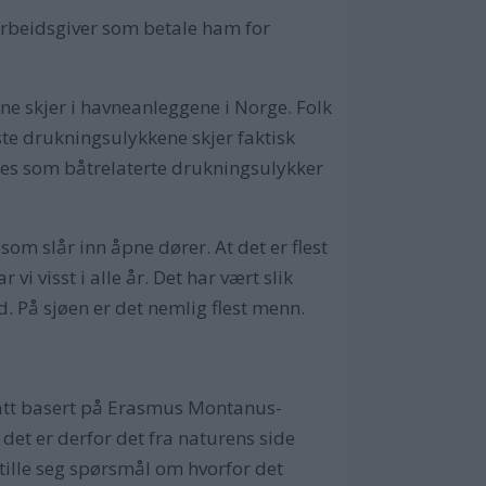
arbeidsgiver som betale ham for
ene skjer i havneanleggene i Norge. Folk
ste drukningsulykkene skjer faktisk
res som båtrelaterte drukningsulykker
som slår inn åpne dører. At det er flest
 visst i alle år. Det har vært slik
nd. På sjøen er det nemlig flest menn.
ebatt basert på Erasmus Montanus-
 det er derfor det fra naturens side
tille seg spørsmål om hvorfor det