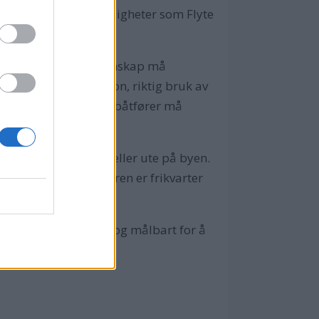
ke på slike selvfølgeligheter som Flyte
faktorene et godt mannskap må
old, sikker navigasjon, riktig bruk av
ene som en ansvarlig båtfører må
campingtur, i Syden eller ute på byen.
sammenhenger. Sommeren er frikvarter
, som gjør noe praktisk og målbart for å