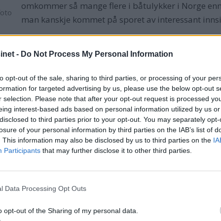
omkommer så mange flere i båtulykker i Norge en
oto
man kanskje kommet på sporet av interessant innsik
net -
Do Not Process My Personal Information
ulykkene her til lands. Mannens natur forklarer ik
land.
to opt-out of the sale, sharing to third parties, or processing of your per
formation for targeted advertising by us, please use the below opt-out s
I Norge omkom det i fjor 39 personer knyttet til båt
r selection. Please note that after your opt-out request is processed y
flytevestpåbudet ble innført. I Norge omkom altså 
eing interest-based ads based on personal information utilized by us or
disclosed to third parties prior to your opt-out. You may separately opt-
viser 13 omkomne. Forklaringen er ikke Norges væ
losure of your personal information by third parties on the IAB’s list of
havet. De aller fleste ulykkene her til lands skjedd
. This information may also be disclosed by us to third parties on the
IA
Participants
that may further disclose it to other third parties.
inet
Godt sjømannskap
l Data Processing Opt Outs
e drukningsulykkene blant menn, men i stedet for å oppfor
o opt-out of the Sharing of my personal data.
ere ulykker i åpen sjø. Det vitner om godt sjømannskap og