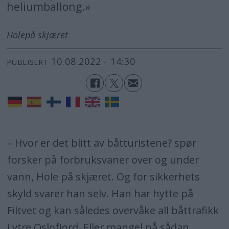
heliumballong.»
Hole
på skjæret
10.08.2022 - 14:30
PUBLISERT
– Hvor er det blitt av båtturistene? spør
forsker på forbruksvaner over og under
vann, Hole på skjæret. Og for sikkerhets
skyld svarer han selv. Han har hytte på
Filtvet og kan således overvåke all båttrafikk
i ytre Oslofjord. Eller mangel på sådan.