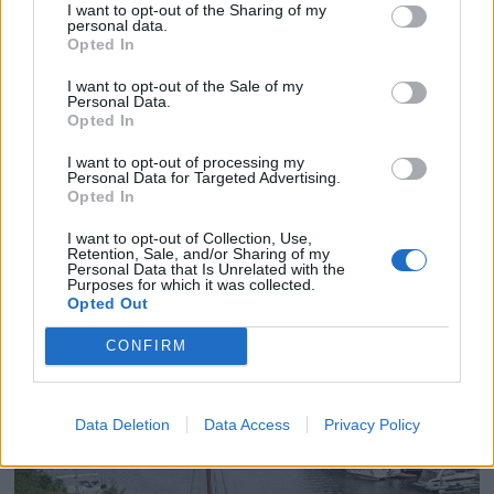
I want to opt-out of the Sharing of my
personal data.
Opted In
I want to opt-out of the Sale of my
Personal Data.
Opted In
Få gratis tilgang til
I want to opt-out of processing my
havneguide
Personal Data for Targeted Advertising.
Opted In
SPAR 659 KRONER: Tegn abonnement på
I want to opt-out of Collection, Use,
Retention, Sale, and/or Sharing of my
Båtmagasinet nå, og få gratis tilgang til
Personal Data that Is Unrelated with the
Purposes for which it was collected.
Havneguiden Online!
Opted Out
CONFIRM
Data Deletion
Data Access
Privacy Policy