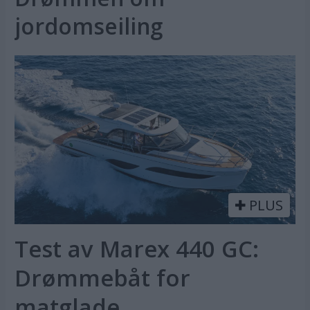
jordomseiling
PLUS
Test av Marex 440 GC:
Drømmebåt for
matglade