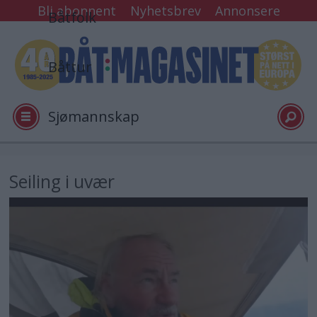
Bli abonnent
Nyhetsbrev
Annonsere
Båtfolk
Båttur
Sjømannskap
Tester
Seiling i uvær
Arkiv
Video
Logg inn