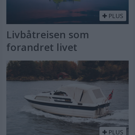
PLUS
Livbåtreisen som
forandret livet
PLUS