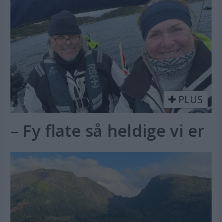
PLUS
– Fy flate så heldige vi er