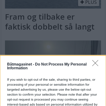
PLUS
Fram og tilbake er
faktisk dobbelt så langt
Båtmagasinet -
Do Not Process My Personal
Information
If you wish to opt-out of the sale, sharing to third parties, or
processing of your personal or sensitive information for
targeted advertising by us, please use the below opt-out
section to confirm your selection. Please note that after your
opt-out request is processed you may continue seeing
Møtte tåka rundt
interest-based ads based on personal information utilized by