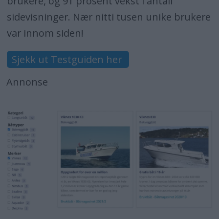
brukere, og 91 prosent vekst i antall
sidevisninger. Nær nitti tusen unike brukere
var innom siden!
Sjekk ut Testguiden her
Annonse