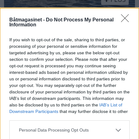
Hobbysjark til gunstig
Båtmagasinet -
Do Not Process My Personal
Information
pris
If you wish to opt-out of the sale, sharing to third parties, or
Mangfoldet av brukte, norskbygde
processing of your personal or sensitive information for
styrehusbåter som egner seg for
targeted advertising by us, please use the below opt-out
section to confirm your selection. Please note that after your
hobbyfiske og helårsbruk, er stort. Linda
opt-out request is processed you may continue seeing
Arnesen i Porsgrunn vurderte mange
interest-based ads based on personal information utilized by
alternativer, men endte opp med en
us or personal information disclosed to third parties prior to
Hansvik 18 Combi fra 1988.
your opt-out. You may separately opt-out of the further
disclosure of your personal information by third parties on the
IAB’s list of downstream participants. This information may
also be disclosed by us to third parties on the
IAB’s List of
3: Askeladden P66
Downstream Participants
that may further disclose it to other
third parties.
Weekend
Personal Data Processing Opt Outs