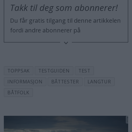
Takk til deg som abonnerer!
Du får gratis tilgang til denne artikkelen
fordi andre abonnerer på
Båtmagasinet. Takket være
abonnentene kan vi formidle nyheter
og reportasjer fra båtlivet, og gi nyttige
råd og tips til båtfolket. Dersom du
TOPPSAK
TESTGUIDEN
TEST
også vil bidra, kan du
INFORMASJON
BÅTTESTER
LANGTUR
bli abonnent ved å trykke her.
BÅTFOLK