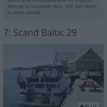
velutstyrte innstepsbåtene for ungdom.
Men de er forbasket dyre. GRP 425 Sprint
er intet unntak.
7: Scand Baltic 29
PLUS