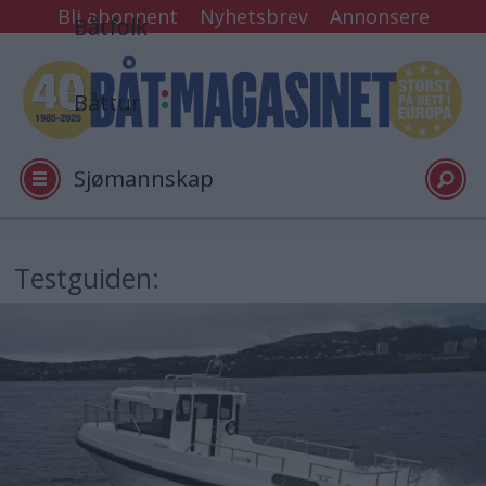
Bli abonnent
Nyhetsbrev
Annonsere
Båtfolk
Båttur
Sjømannskap
Tester
Testguiden:
Arkiv
Video
Logg inn