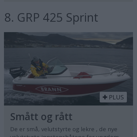
8. GRP 425 Sprint
PLUS
Smått og rått
De er små, velutstyrte og lekre , de nye