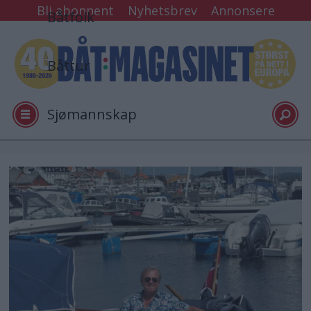
Bli abonnent
Nyhetsbrev
Annonsere
Båtfolk
Båttur
Sjømannskap
Tester
Arkiv
Video
Logg inn