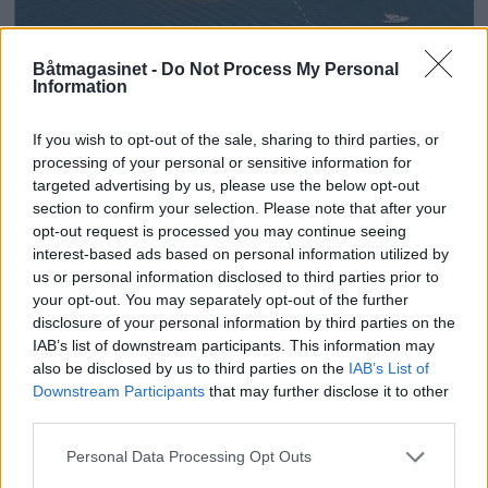
Båtmagasinet -
Do Not Process My Personal
Få gratis tilgang til
Information
havneguide
If you wish to opt-out of the sale, sharing to third parties, or
processing of your personal or sensitive information for
SPAR 659 KRONER: Tegn abonnement på
targeted advertising by us, please use the below opt-out
Båtmagasinet nå, og få gratis tilgang til
section to confirm your selection. Please note that after your
opt-out request is processed you may continue seeing
Havneguiden Online!
interest-based ads based on personal information utilized by
us or personal information disclosed to third parties prior to
your opt-out. You may separately opt-out of the further
disclosure of your personal information by third parties on the
IAB’s list of downstream participants. This information may
also be disclosed by us to third parties on the
IAB’s List of
Downstream Participants
that may further disclose it to other
third parties.
Personal Data Processing Opt Outs