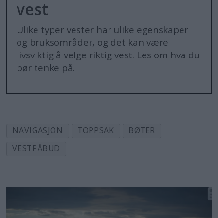
vest
være CE-merket. En redningsflåte
regner ikke som godkjent flyteutstyr
Ulike typer vester har ulike egenskaper
for å oppfylle påbudet.
og bruksområder, og det kan være
livsviktig å velge riktig vest. Les om hva du
bør tenke på.
Når gjelder påbudet?
Når båten er "i fart":
Påbudet
gjelder når båten forflytter seg seg
NAVIGASJON
TOPPSAK
BØTER
som følge av en aktiv handling fra
båtføreren (f.eks. ved bruk av motor,
VESTPÅBUD
seil eller årer)
Når man er utendørs:
Man må
befinne seg utendørs i båten for at