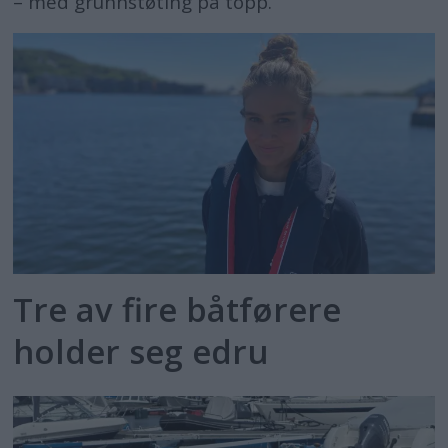
– med grunnstøting på topp.
bøtelegges fordi de er under den
kriminelle lavalderen.
Spesielle unntak:
Det kan gis
unntak for påbudet for organisert
idrett, konkurranser (der vest
vanskeliggjør gjennomføringen), og
ved båtutleie på små innsjøer eller
avgrensede områder.
Tre av fire båtførere
holder seg edru