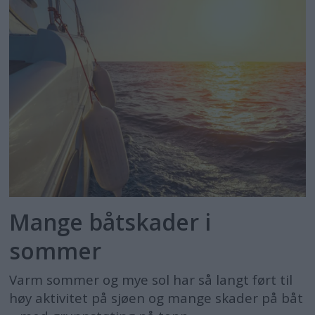
eller andre lukkede rom, da
flyteutstyr under dekke kan være
farlig ved kantring eller
vanninntrengning
Bølgesurfing:
Rene bølgesurfebrett
(uten seil) er ikke omfattet kravet
Straff og unntak:
Mange båtskader i
Bøter:
Brudd på påbudet kan
sommer
straffes med forenklet forelegg eller
bøter for personer som er 15 år eller
Varm sommer og mye sol har så langt ført til
høy aktivitet på sjøen og mange skader på båt
eldre. Barn under 15 år kan ikke