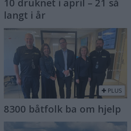
10 druknet i april – 21 så
langt i år
PLUS
8300 båtfolk ba om hjelp