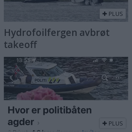
PLUS
Hydrofoilfergen avbrøt
takeoff
PLUS