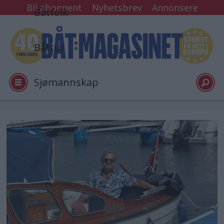
Bli abonnent
Nyhetsbrev
Annonsere
Båtfolk
Båttur
Sjømannskap
Tester
Arkiv
Video
Logg inn