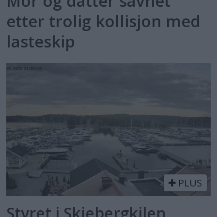
Mor og datter savnet
etter trolig kollisjon med
lasteskip
PLUS
Styret i Skjebergkilen