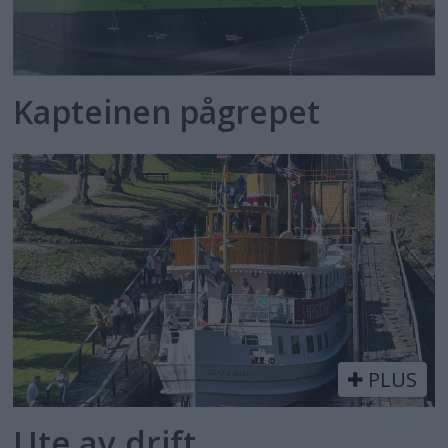
Kapteinen pågrepet
PLUS
Ute av drift