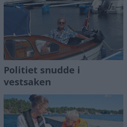
Politiet snudde i
vestsaken