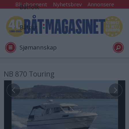
Bli abonnent
Nyhetsbrev
Annonsere
Båtfolk
Båttur
Sjømannskap
Tester
NB 870 Touring
Arkiv
Video
Logg inn