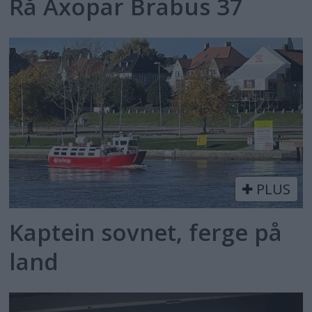
Rå Axopar Brabus 37
PLUS
Kaptein sovnet, ferge på
land