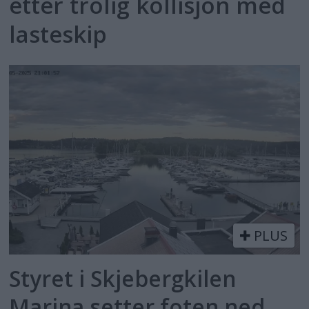
etter trolig kollisjon med
lasteskip
PLUS
Styret i Skjebergkilen
Marina setter foten ned