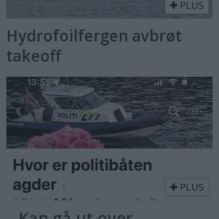
PLUS
Hydrofoilfergen avbrøt
takeoff
PLUS
– Kan gå ut over