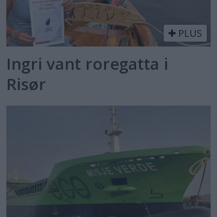
PLUS
Ingri vant roregatta i
Risør