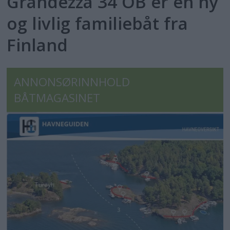
Grandezza 34 OB er en ny
og livlig familiebåt fra
Finland
ANNONSØRINNHOLD
BÅTMAGASINET