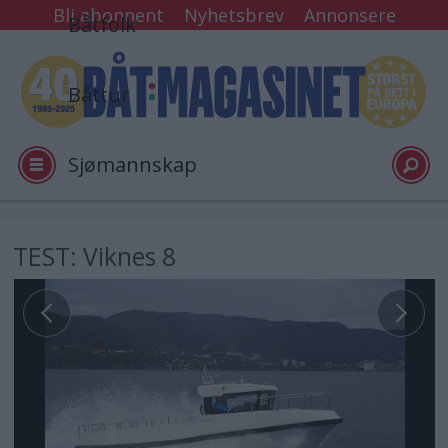
Bli abonnent
Nyhetsbrev
Annonsere
Båtfolk
Båttur
Sjømannskap
Tester
TEST: Viknes 8
Arkiv
Video
Logg inn