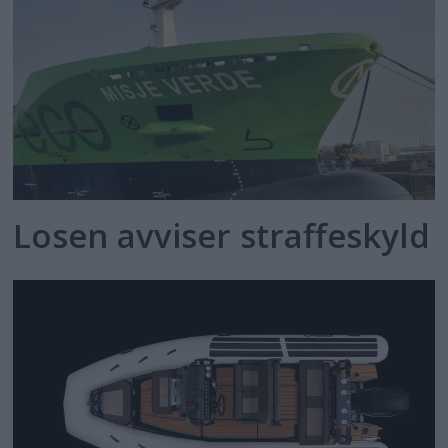
Losen avviser straffeskyld