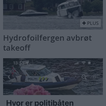
PLUS
Hydrofoilfergen avbrøt
takeoff