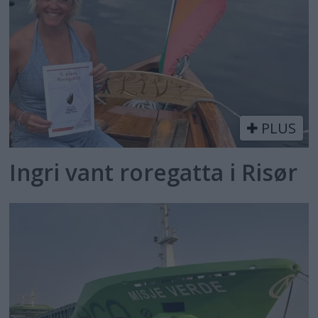
PLUS
Ingri vant roregatta i Risør