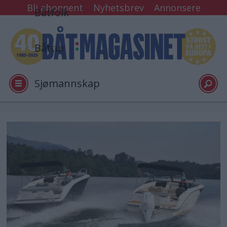
Bli abonnent
Nyhetsbrev
Annonsere
Båtfolk
Båttur
Sjømannskap
Tester
Arkiv
Video
Logg inn