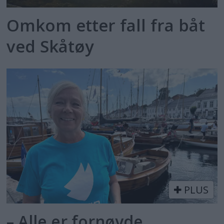
Omkom etter fall fra båt
ved Skåtøy
PLUS
– Alle er fornøyde