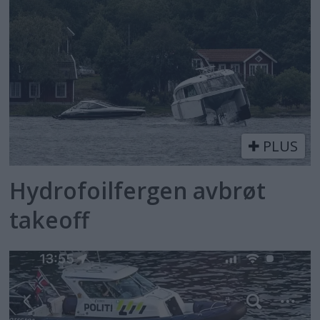
PLUS
Hydrofoilfergen avbrøt
takeoff