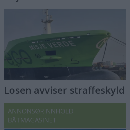
Losen avviser straffeskyld
ANNONSØRINNHOLD
BÅTMAGASINET