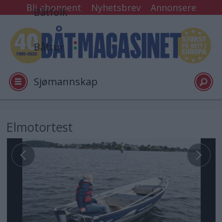
Bli abonnent
Nyhetsbrev
Annonsere
Båtfolk
Båttur
Sjømannskap
Tester
Elmotortest
Arkiv
Video
Logg inn