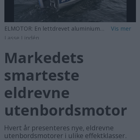
ELMOTOR: En lettdrevet aluminiumbåt med lav vekt er perfekt for mindre elmotorer. Vi testet eLite på en Linder Fishing 440 som veier 94 kg.
Lasse Lindén
Markedets
smarteste
eldrevne
utenbordsmotor
Hvert år presenteres nye, eldrevne
utenbordsmotorer i ulike effektklasser.