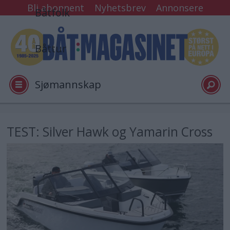
Bli abonnent
Nyhetsbrev
Annonsere
Båtfolk
Båttur
Sjømannskap
Tester
TEST: Silver Hawk og Yamarin Cross
Arkiv
Video
Logg inn