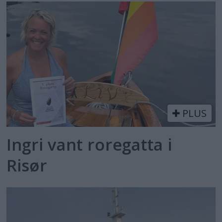
PLUS
Ingri vant roregatta i
Risør