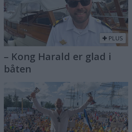
PLUS
– Kong Harald er glad i
båten