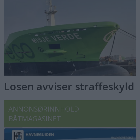
Losen avviser straffeskyld
ANNONSØRINNHOLD
BÅTMAGASINET