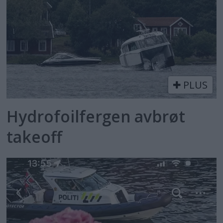
PLUS
Hydrofoilfergen avbrøt
takeoff