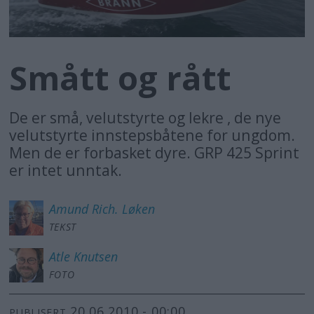
Smått og rått
De er små, velutstyrte og lekre , de nye
velutstyrte innstepsbåtene for ungdom.
Men de er forbasket dyre. GRP 425 Sprint
er intet unntak.
Amund Rich.
Løken
TEKST
Atle
Knutsen
FOTO
20.06.2010 - 00:00
PUBLISERT