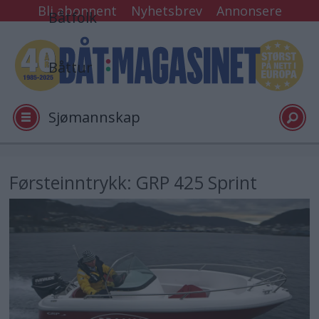
Bli abonnent
Nyhetsbrev
Annonsere
Båtfolk
Båttur
Sjømannskap
Tester
Førsteinntrykk: GRP 425 Sprint
Arkiv
Video
Logg inn