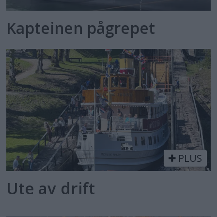
Kapteinen pågrepet
PLUS
Ute av drift