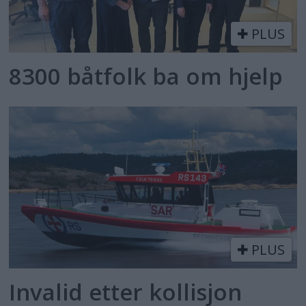
PLUS
8300 båtfolk ba om hjelp
PLUS
Invalid etter kollisjon