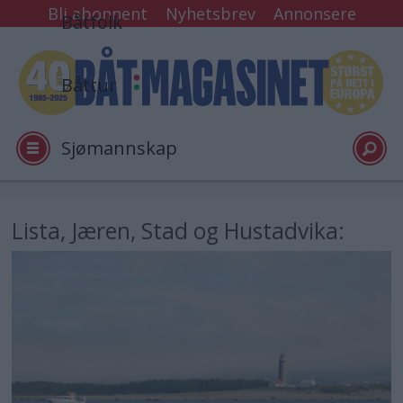
Bli abonnent
Nyhetsbrev
Annonsere
Båtfolk
Båttur
Sjømannskap
Tester
Lista, Jæren, Stad og Hustadvika:
Arkiv
Video
Logg inn