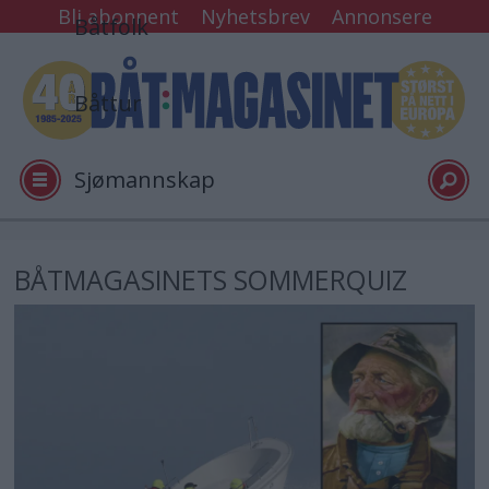
Bli abonnent
Nyhetsbrev
Annonsere
Båtfolk
Båttur
Sjømannskap
Tester
BÅTMAGASINETS SOMMERQUIZ
Arkiv
Video
Logg inn