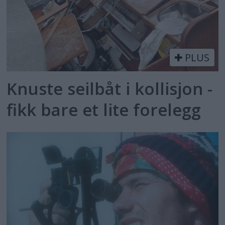
PLUS
Knuste seilbåt i kollisjon -
fikk bare et lite forelegg