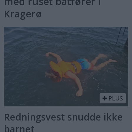
med ruset båtfører i
Kragerø
PLUS
Redningsvest snudde ikke
barnet