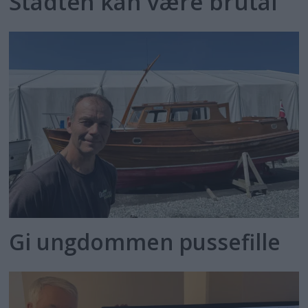
Stadten kan være brutal
Gi ungdommen pussefille