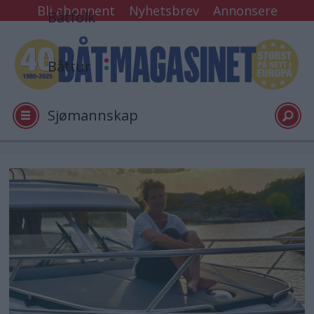
Bli abonnent
Nyhetsbrev
Annonsere
Båtfolk
Båttur
Sjømannskap
Tester
Arkiv
Video
Logg inn