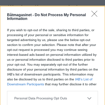
Tilbake til gammel sjarm
Båtmagasinet -
Do Not Process My Personal
KOMMENTAR: Trebåtfestivalen i Risør er
Information
nedskallert, men har på mange måter funnet
tilbake til gammel sjarm.
If you wish to opt-out of the sale, sharing to third parties, or
processing of your personal or sensitive information for
targeted advertising by us, please use the below opt-out
section to confirm your selection. Please note that after your
opt-out request is processed you may continue seeing
interest-based ads based on personal information utilized by
us or personal information disclosed to third parties prior to
your opt-out. You may separately opt-out of the further
disclosure of your personal information by third parties on the
IAB’s list of downstream participants. This information may
also be disclosed by us to third parties on the
IAB’s List of
Downstream Participants
that may further disclose it to other
third parties.
Personal Data Processing Opt Outs
Praktisk utsjekk vurderes