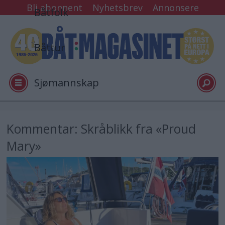
Bli abonnent
Nyhetsbrev
Annonsere
Båtfolk
Båttur
Sjømannskap
Tester
Kommentar: Skråblikk fra «Proud
Mary»
Arkiv
Video
Logg inn