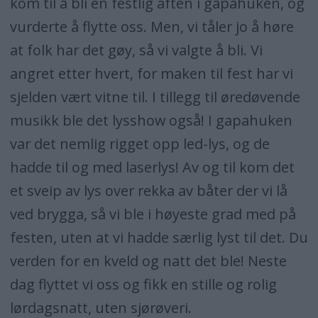
kom til å bli en festlig aften i gapahuken, og
vurderte å flytte oss. Men, vi tåler jo å høre
at folk har det gøy, så vi valgte å bli. Vi
angret etter hvert, for maken til fest har vi
sjelden vært vitne til. I tillegg til øredøvende
musikk ble det lysshow også! I gapahuken
var det nemlig rigget opp led-lys, og de
hadde til og med laserlys! Av og til kom det
et sveip av lys over rekka av båter der vi lå
ved brygga, så vi ble i høyeste grad med på
festen, uten at vi hadde særlig lyst til det. Du
verden for en kveld og natt det ble! Neste
dag flyttet vi oss og fikk en stille og rolig
lørdagsnatt, uten sjørøveri.