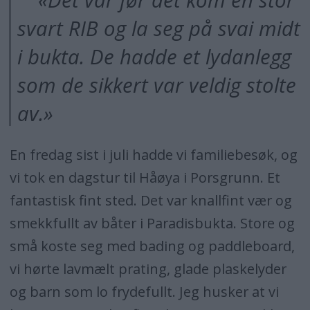
«Det var før det kom en stor
svart RIB og la seg på svai midt
i bukta. De hadde et lydanlegg
som de sikkert var veldig stolte
av.»
En fredag sist i juli hadde vi familiebesøk, og
vi tok en dagstur til Håøya i Porsgrunn. Et
fantastisk fint sted. Det var knallfint vær og
smekkfullt av båter i Paradisbukta. Store og
små koste seg med bading og paddleboard,
vi hørte lavmælt prating, glade plaskelyder
og barn som lo frydefullt. Jeg husker at vi