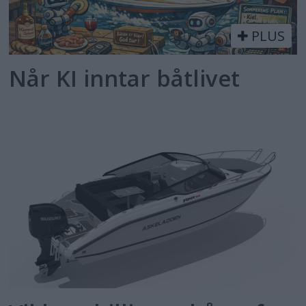
PLUS
Når KI inntar båtlivet