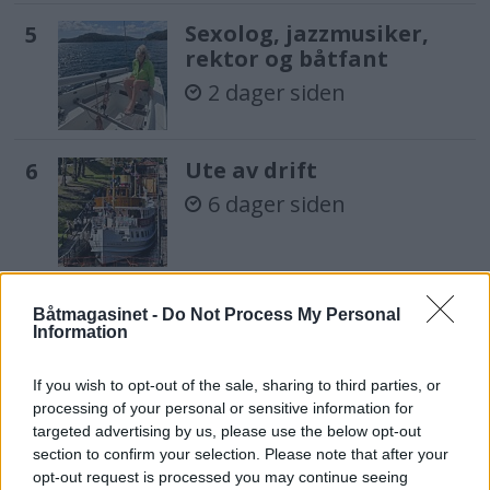
Sexolog, jazzmusiker,
rektor og båtfant
2 dager siden
Ute av drift
6 dager siden
Seier for Statsraaden i
Båtmagasinet -
Do Not Process My Personal
Tall Ships Races
Information
4 dager siden
If you wish to opt-out of the sale, sharing to third parties, or
processing of your personal or sensitive information for
targeted advertising by us, please use the below opt-out
Omkom etter fall fra
section to confirm your selection. Please note that after your
båt ved Skåtøy
opt-out request is processed you may continue seeing