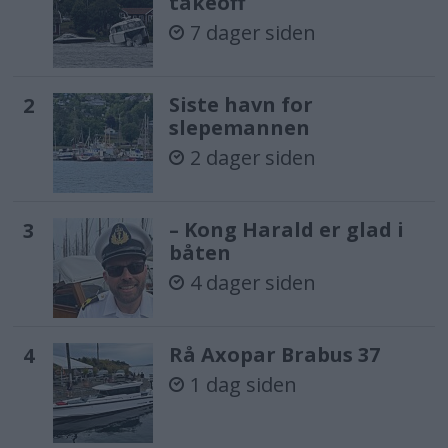
takeoff
7 dager siden
Siste havn for
slepemannen
2 dager siden
– Kong Harald er glad i
båten
4 dager siden
Rå Axopar Brabus 37
1 dag siden