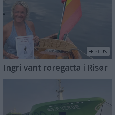
PLUS
Ingri vant roregatta i Risør