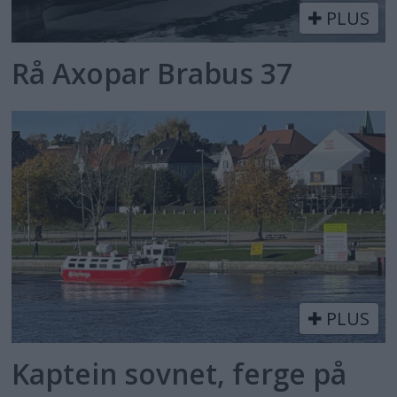
PLUS
Rå Axopar Brabus 37
PLUS
Kaptein sovnet, ferge på