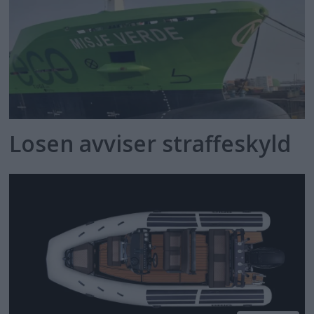
Losen avviser straffeskyld