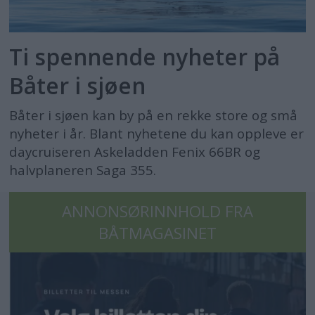
for
motorbåter
Ti spennende nyheter på
Båter i sjøen
og
Båter i sjøen kan by på en rekke store og små
båtliv
nyheter i år. Blant nyhetene du kan oppleve er
daycruiseren Askeladden Fenix 66BR og
halvplaneren Saga 355.
ANNONSØRINNHOLD FRA
BÅTMAGASINET