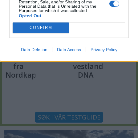
PLUSS
PLUSS
PLUSS
PLUSS
Retention, Sale, and/or Sharing of my
Personal Data that Is Unrelated with the
Purposes for which it was collected.
e
Modulære
Saga
Sammenligningste
Grandez
Opted Out
sportscruisere
355 er
Micore
34 OB
CONFIRM
av
en
68 BR
er en
høyeste
moderne
og HR
ny og
klasse
familiebåt
63 BR
livlig
Data Deletion
Data Access
Privacy Policy
med
familieb
vestlandsk
fra
pp
DNA
Finland
SØK I VÅR TESTGUIDE