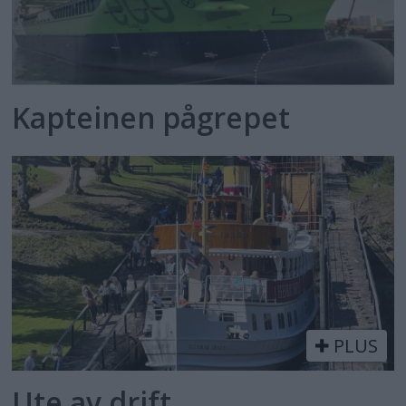
Kapteinen pågrepet
PLUS
Ute av drift