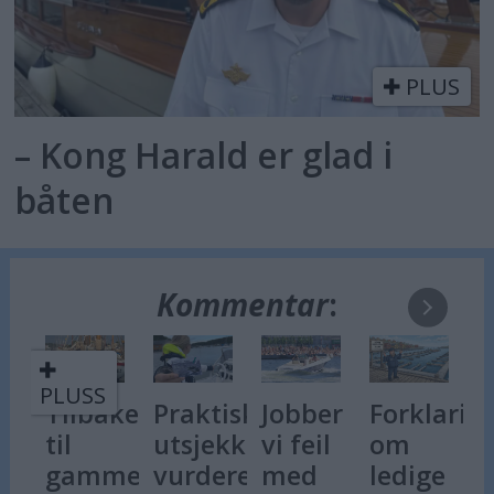
PLUS
– Kong Harald er glad i
båten
Kommentar
:
P
ake
Praktisk
Jobber
Forklaringen
Får vi
H
utsjekk
vi feil
om
miljøavgi
s
mel
vurderes
med
ledige
på