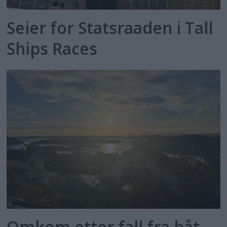
Seier for Statsraaden i Tall
Ships Races
Omkom etter fall fra båt