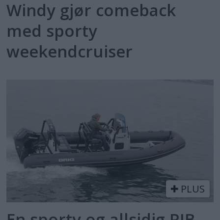
Windy gjør comeback
med sporty
weekendcruiser
PLUS
En sporty og allsidig RIB