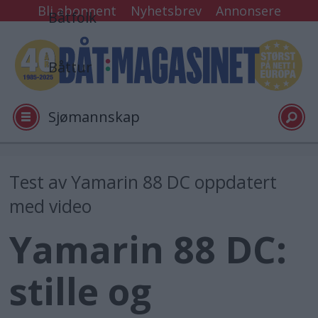
Bli abonnent
Nyhetsbrev
Annonsere
Båtfolk
Båttur
Sjømannskap
Tester
Test av Yamarin 88 DC oppdatert
med video
Arkiv
Yamarin 88 DC:
Video
stille og
Logg inn