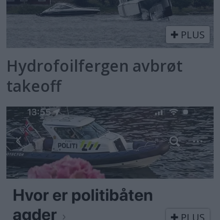
PLUS
Hydrofoilfergen avbrøt
takeoff
PLUS