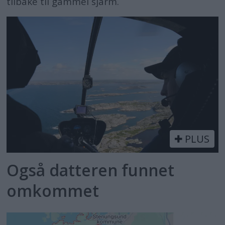
tilbake til gammel sjarm.
PLUS
Også datteren funnet
omkommet