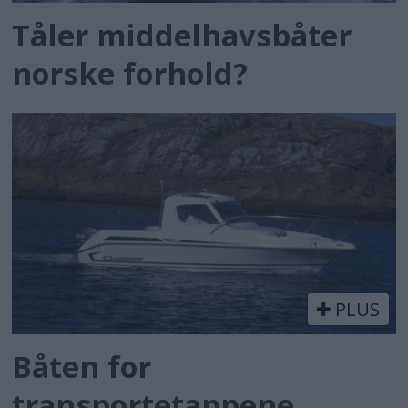
Tåler middelhavsbåter
norske forhold?
PLUS
Båten for
transportetappene