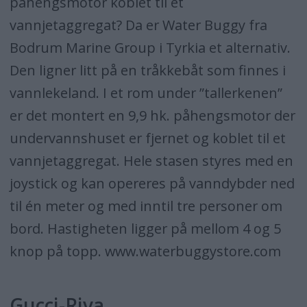
påhengsmotor koblet til et
vannjetaggregat? Da er Water Buggy fra
Bodrum Marine Group i Tyrkia et alternativ.
Den ligner litt på en tråkkebåt som finnes i
vannlekeland. I et rom under ”tallerkenen”
er det montert en 9,9 hk. påhengsmotor der
undervannshuset er fjernet og koblet til et
vannjetaggregat. Hele stasen styres med en
joystick og kan opereres på vanndybder ned
til én meter og med inntil tre personer om
bord. Hastigheten ligger på mellom 4 og 5
knop på topp. www.waterbuggystore.com
Gucci-Riva