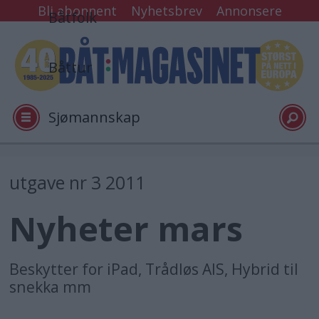
Bli abonnent
Nyhetsbrev
Annonsere
Båtfolk
Båttur
Sjømannskap
Tester
utgave nr 3 2011
Nyheter mars
Arkiv
Video
Beskytter for iPad, Trådløs AIS, Hybrid til
snekka mm
Logg inn