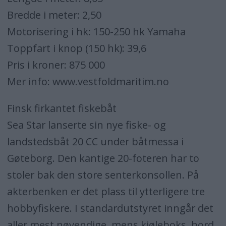
Bredde i meter: 2,50
Motorisering i hk: 150-250 hk Yamaha
Toppfart i knop (150 hk): 39,6
Pris i kroner: 875 000
Mer info: www.vestfoldmaritim.no
Finsk firkantet fiskebåt
Sea Star lanserte sin nye fiske- og
landstedsbåt 20 CC under båtmessa i
Gøteborg. Den kantige 20-foteren har to
stoler bak den store senterkonsollen. På
akterbenken er det plass til ytterligere tre
hobbyfiskere. I standardutstyret inngår det
aller mest nøvendige, mens kjøleboks, bord