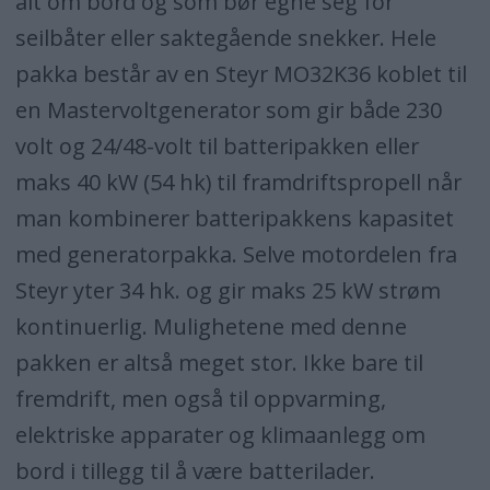
alt om bord og som bør egne seg for
seilbåter eller saktegående snekker. Hele
pakka består av en Steyr MO32K36 koblet til
en Mastervoltgenerator som gir både 230
volt og 24/48-volt til batteripakken eller
maks 40 kW (54 hk) til framdriftspropell når
man kombinerer batteripakkens kapasitet
med generatorpakka. Selve motordelen fra
Steyr yter 34 hk. og gir maks 25 kW strøm
kontinuerlig. Mulighetene med denne
pakken er altså meget stor. Ikke bare til
fremdrift, men også til oppvarming,
elektriske apparater og klimaanlegg om
bord i tillegg til å være batterilader.