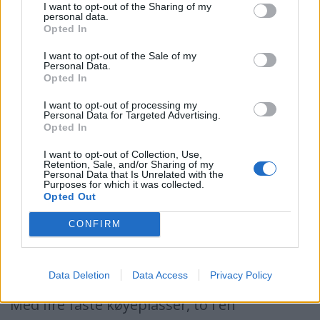
liter. CE-kaktegori B. www.fjordboats.com
I want to opt-out of the Sharing of my
personal data.
Opted In
Futuristisk
I want to opt-out of the Sale of my
Personal Data.
Opted In
En av de mest spennende båtene på
I want to opt-out of processing my
messen i Düsseldorf i år var 50-foteren
Personal Data for Targeted Advertising.
Opted In
Infinity 50.1 fra nederlandske Holterman.
I want to opt-out of Collection, Use,
Den vakte oppsikt i storbåthallen med sitt
Retention, Sale, and/or Sharing of my
Personal Data that Is Unrelated with the
oransjelakkerte aluminiumsskrog og
Purposes for which it was collected.
Opted Out
futuristiske innredning. Båten var innredet
CONFIRM
omtrent som en liten leilighet med en
meget spesiell
Data Deletion
Data Access
Privacy Policy
styreposisjon/kartleserposisjon.
Med fire faste køyeplasser, to i en