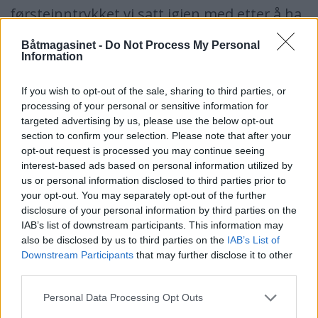
førsteinntrykket vi satt igjen med etter å ha
sett prototypen på messen i Düsseldorf.
Båtmagasinet -
Do Not Process My Personal
Information
Riktignok hadde de fått plass til et
toalettrom med hyggelig størrelse, men
If you wish to opt-out of the sale, sharing to third parties, or
overnattingsdelen og bysseløsningen var
processing of your personal or sensitive information for
targeted advertising by us, please use the below opt-out
liten og trang. Båten egner seg bedre som
section to confirm your selection. Please note that after your
opt-out request is processed you may continue seeing
daycruiser enn noen overnattingsbåt.
interest-based ads based on personal information utilized by
Fremdriften besørges av to Volvo Penta D4-
us or personal information disclosed to third parties prior to
your opt-out. You may separately opt-out of the further
motorer, enten i 260 hk versjon eller i 300
disclosure of your personal information by third parties on the
hk-versjon og fartspotensialet er da 30 – 36
IAB’s list of downstream participants. This information may
also be disclosed by us to third parties on the
IAB’s List of
knop. Lengden er 10,80 meter, bredden 3,65
Downstream Participants
that may further disclose it to other
meter og vekten ca 6 tonn.
third parties.
Drivstoffkapasitet 600 liter og ferskvann 160
Personal Data Processing Opt Outs