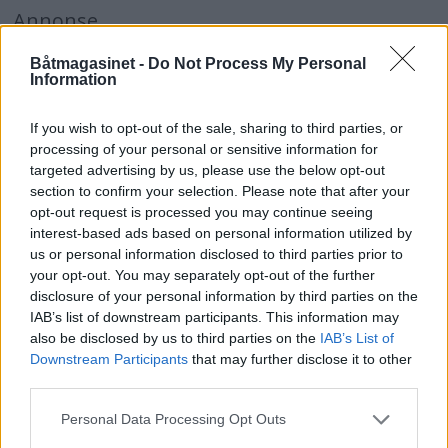
Annonse
Båtmagasinet -
Do Not Process My Personal
Nidelv 24
Information
Årsmodell: 1982
If you wish to opt-out of the sale, sharing to third parties, or
Motor: Volvo Penta, 36 hk
processing of your personal or sensitive information for
targeted advertising by us, please use the below opt-out
Pris: Ca 124.000,-
section to confirm your selection. Please note that after your
opt-out request is processed you may continue seeing
Viksund 660
interest-based ads based on personal information utilized by
us or personal information disclosed to third parties prior to
Årsmodell: 1982
your opt-out. You may separately opt-out of the further
Motor: Yanmar, 15 hk
disclosure of your personal information by third parties on the
IAB’s list of downstream participants. This information may
Pris: Ca 75.000,-
also be disclosed by us to third parties on the
IAB’s List of
Downstream Participants
that may further disclose it to other
Crescent 21 Allure
third parties.
Årsmodell: 2008
Personal Data Processing Opt Outs