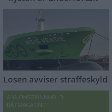
Losen avviser straffeskyld
ANNONSØRINNHOLD
BÅTMAGASINET