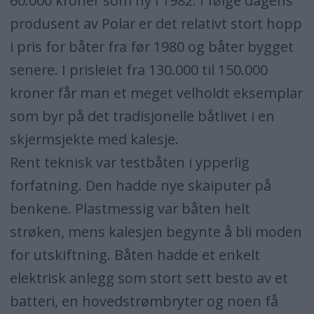
60.000 kroner som ny i 1982. I følge dagens
produsent av Polar er det relativt stort hopp
i pris for båter fra før 1980 og båter bygget
senere. I prisleiet fra 130.000 til 150.000
kroner får man et meget velholdt eksemplar
som byr på det tradisjonelle båtlivet i en
skjermsjekte med kalesje.
Rent teknisk var testbåten i ypperlig
forfatning. Den hadde nye skaiputer på
benkene. Plastmessig var båten helt
strøken, mens kalesjen begynte å bli moden
for utskiftning. Båten hadde et enkelt
elektrisk anlegg som stort sett besto av et
batteri, en hovedstrømbryter og noen få