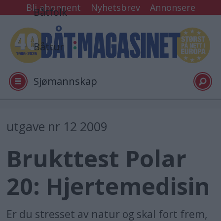
Bli abonnent
Nyhetsbrev
Annonsere
Båtfolk
Båttur
Sjømannskap
Tester
utgave nr 12 2009
Brukttest Polar
Arkiv
20: Hjertemedisin
Video
Er du stresset av natur og skal fort frem,
Logg inn