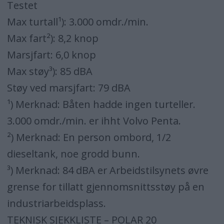
Testet
Max turtall¹): 3.000 omdr./min.
Max fart²): 8,2 knop
Marsjfart: 6,0 knop
Max støy³): 85 dBA
Støy ved marsjfart: 79 dBA
¹) Merknad: Båten hadde ingen turteller.
3.000 omdr./min. er ihht Volvo Penta.
²) Merknad: En person ombord, 1/2
dieseltank, noe grodd bunn.
³) Merknad: 84 dBA er Arbeidstilsynets øvre
grense for tillatt gjennomsnittsstøy på en
industriarbeidsplass.
TEKNISK SJEKKLISTE – POLAR 20