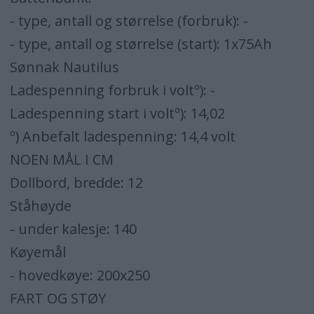
- type, antall og størrelse (forbruk): -
- type, antall og størrelse (start): 1x75Ah
Sønnak Nautilus
Ladespenning forbruk i voltº): -
Ladespenning start i voltº): 14,02
º) Anbefalt ladespenning: 14,4 volt
NOEN MÅL I CM
Dollbord, bredde: 12
Ståhøyde
- under kalesje: 140
Køyemål
- hovedkøye: 200x250
FART OG STØY