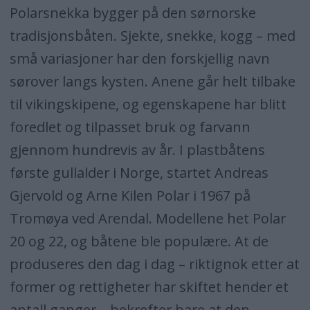
Polarsnekka bygger på den sørnorske
tradisjonsbåten. Sjekte, snekke, kogg – med
små variasjoner har den forskjellig navn
sørover langs kysten. Anene går helt tilbake
til vikingskipene, og egenskapene har blitt
foredlet og tilpasset bruk og farvann
gjennom hundrevis av år. I plastbåtens
første gullalder i Norge, startet Andreas
Gjervold og Arne Kilen Polar i 1967 på
Tromøya ved Arendal. Modellene het Polar
20 og 22, og båtene ble populære. At de
produseres den dag i dag – riktignok etter at
former og rettigheter har skiftet hender et
antall ganger – bekrefter bare at den