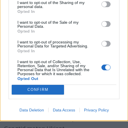
Motor: Yamaha, 20 hk
I want to opt-out of the Sharing of my
personal data.
Pris: Ca 199.000,-
Opted In
I want to opt-out of the Sale of my
FAKTA:
Personal Data.
Opted In
Produsent: Polar Plast AS
I want to opt-out of processing my
Konstruktør: ????
Personal Data for Targeted Advertising.
Opted In
Byggeperiode: 1970-2009
Modellhistorie:
I want to opt-out of Collection, Use,
Retention, Sale, and/or Sharing of my
Personal Data that Is Unrelated with the
1970-1972: treinnredning
Purposes for which it was collected.
Opted Out
1972-1980: ny innerliner i plast
1980-2009: ny dekkasform og nye former
CONFIRM
Vanlige motoralternativer
- alternativ 1: Marna bensin, 10 hk
Data Deletion
Data Access
Privacy Policy
- alternativ 2: Volvo Penta, MD7B