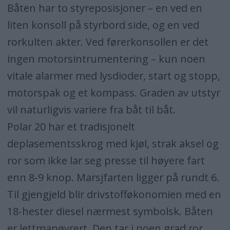
Båten har to styreposisjoner – en ved en
liten konsoll på styrbord side, og en ved
rorkulten akter. Ved førerkonsollen er det
ingen motorsintrumentering – kun noen
vitale alarmer med lysdioder, start og stopp,
motorspak og et kompass. Graden av utstyr
vil naturligvis variere fra båt til båt.
Polar 20 har et tradisjonelt
deplasementsskrog med kjøl, strak aksel og
ror som ikke lar seg presse til høyere fart
enn 8-9 knop. Marsjfarten ligger på rundt 6.
Til gjengjeld blir drivstofføkonomien med en
18-hester diesel nærmest symbolsk. Båten
er lettmanøvrert. Den tar i noen grad ror