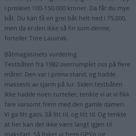
i prisleiet 100-150.000 kroner. Da får du mye
båt. Du kan få en grei båt helt ned i 75.000,
men da er den ikke så fin som denne,
forteller Tore Lauvrak.
Båtmagasinets vurdering
Testbåten fra 1982 overrumplet oss på flere
måter: Den var i prima stand, og hadde
massevis av sjarm på lur. Siden testbåten
ikke hadde noen turteller, tenkte vi at vi fikk
fare varsomt frem med den gamle damen.
Vi ga litt gass. Så litt til, og litt til. Og tenkte
at her kan det ikke være langt igjen til
maksfart. Så fisket vi frem GPS’n og