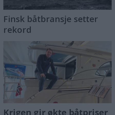
Finsk båtbransje setter
rekord
Krigen gir økte båtpriser