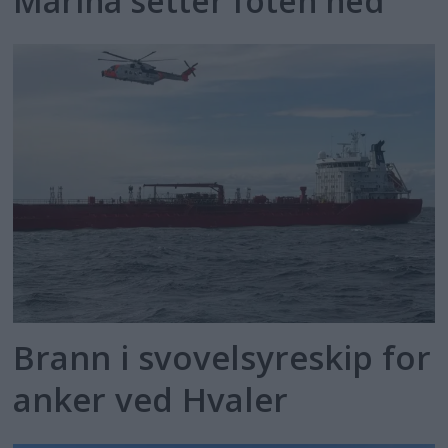
Marina setter foten ned
Brann i svovelsyreskip for
anker ved Hvaler