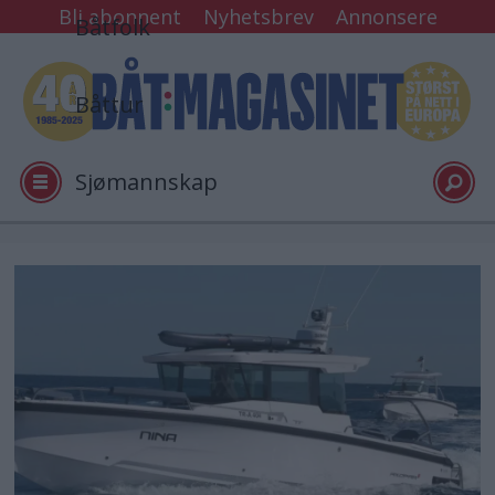
Bli abonnent
Nyhetsbrev
Annonsere
Båtfolk
Båttur
Sjømannskap
Tester
Arkiv
Video
Logg inn