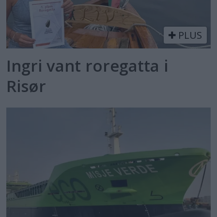
PLUS
Ingri vant roregatta i
Risør