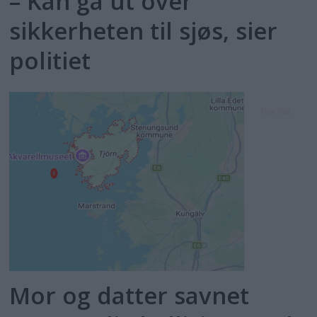
– Kan gå ut over
sikkerheten til sjøs, sier
politiet
Mor og datter savnet