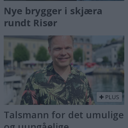
Nye brygger i skjæra
rundt Risør
PLUS
Talsmann for det umulige
og uungåelige