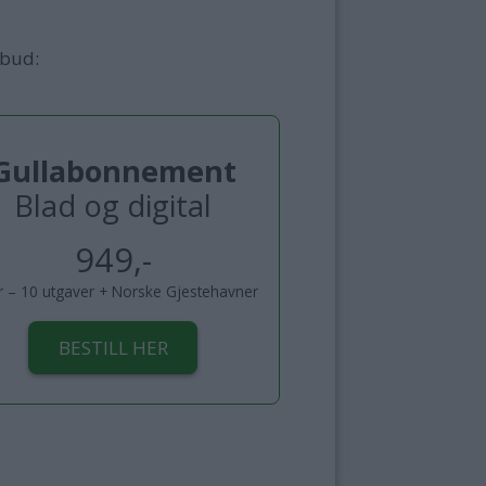
lbud:
Gullabonnement
Blad og digital
949,-
år – 10 utgaver + Norske Gjestehavner
BESTILL HER