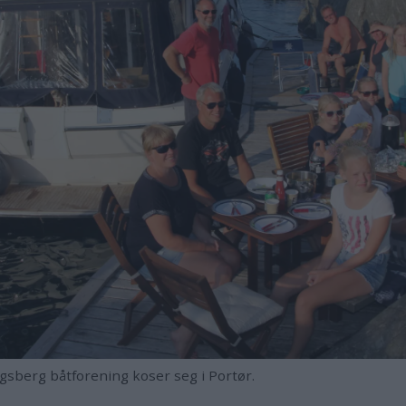
berg båtforening koser seg i Portør.