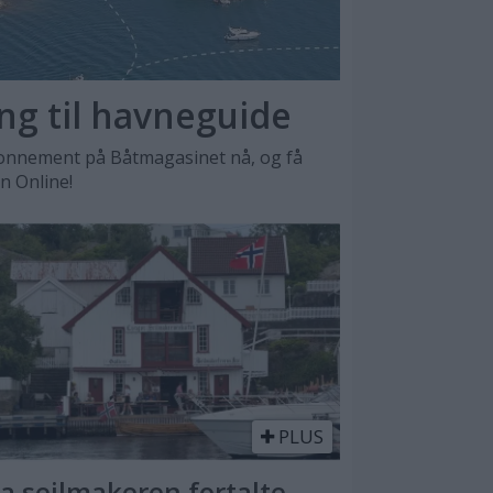
ang til havneguide
nnement på Båtmagasinet nå, og få
en Online!
PLUS
a seilmakeren fortalte