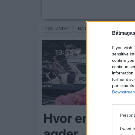
SØRLANDET
NATURHAVN
KRAGERØ
Båtmagasi
If you wish 
sensitive in
confirm you
continue se
information 
further disc
participants
Downstream 
Persona
I want t