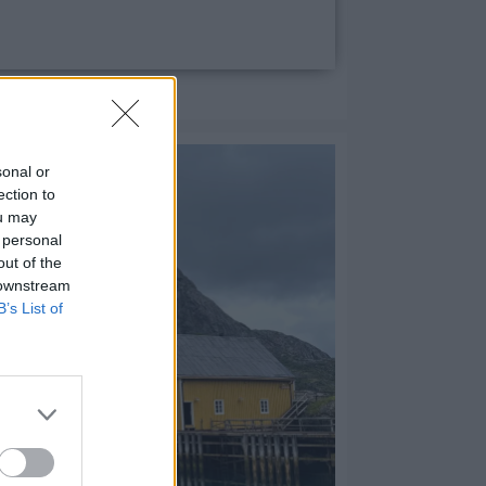
sonal or
ection to
ou may
 personal
out of the
 downstream
B’s List of