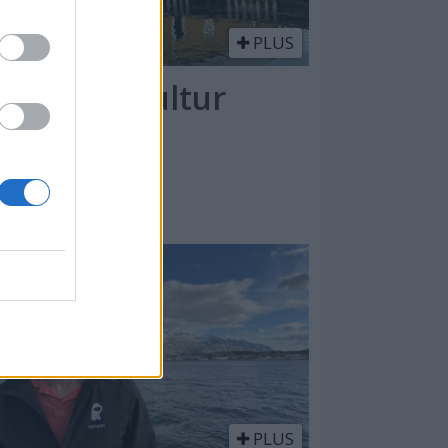
PLUS
nde kystkultur
ng å si: – Dra dit!
PLUS