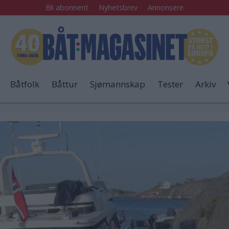
Bli abonnent
Nyhetsbrev
Annonsere
Båtfolk
Båttur
Sjømannskap
Tester
Arkiv