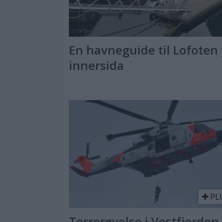
En havneguide til Lofoten 
innersida
PL
Terrorøvelse i Vestfjorden