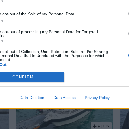
In
PLUS
o opt-out of the Sale of my Personal Data.
In
kerheten til
Nusfjord-leve
to opt-out of processing my Personal Data for Targeted
ing.
Om Nusfjord har vi bare en ti
In
 i Agder befinner seg. – I
o opt-out of Collection, Use, Retention, Sale, and/or Sharing
ersonal Data that Is Unrelated with the Purposes for which it
til sjøs, sier politiet til
lected.
sekvensene av slik deling.
Out
CONFIRM
Data Deletion
Data Access
Privacy Policy
PLUS