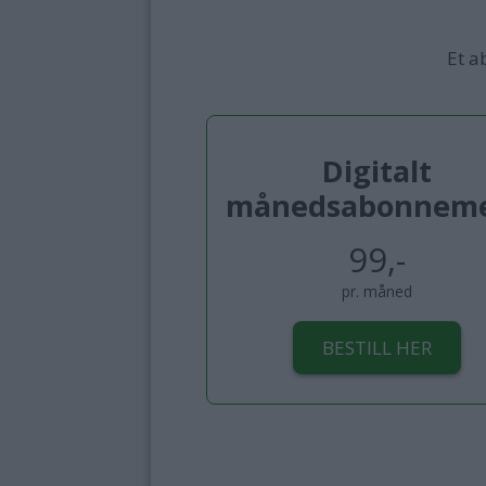
Et a
Digitalt
månedsabonnem
99,-
pr. måned
BESTILL HER