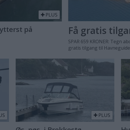
PLUS
Få gratis tilg
ytterst på
SPAR 659 KRONER: Tegn abo
gratis tilgang til Havneguid
US
PLUS
Øs, pøs, i Brekkestø
Hv