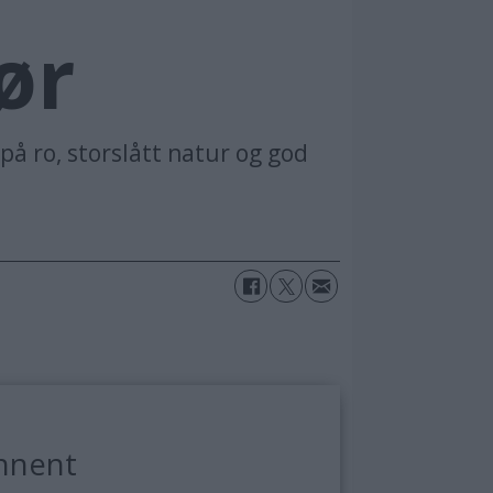
ør
på ro, storslått natur og god
nnent