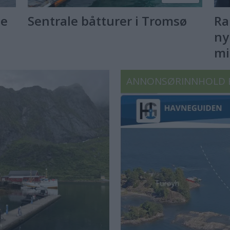
le
Sentrale båtturer i Tromsø
Ra
ny
mi
ANNONSØRINNHOLD 