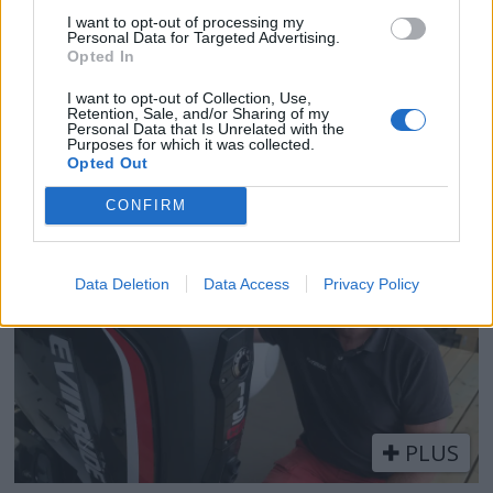
I want to opt-out of processing my
Personal Data for Targeted Advertising.
Opted In
I want to opt-out of Collection, Use,
Feil fokus på
Retention, Sale, and/or Sharing of my
Personal Data that Is Unrelated with the
Purposes for which it was collected.
sjøsikkerheten
Opted Out
CONFIRM
Data Deletion
Data Access
Privacy Policy
PLUS