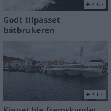
PLUS
Godt tilpasset
båtbrukeren
PLUS
Kjøpet ble fremskyndet