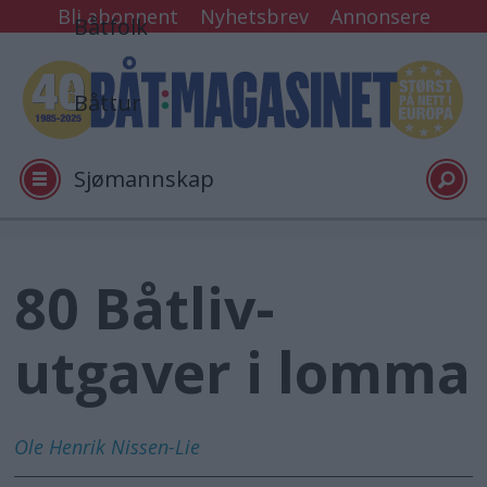
Bli abonnent
Nyhetsbrev
Annonsere
Båtfolk
Båttur
Sjømannskap
Tester
80 Båtliv-
Arkiv
utgaver i lomma
Video
Ole Henrik
Nissen-Lie
Logg inn