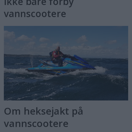
ikke bare forby
vannscootere
Om heksejakt på
vannscootere