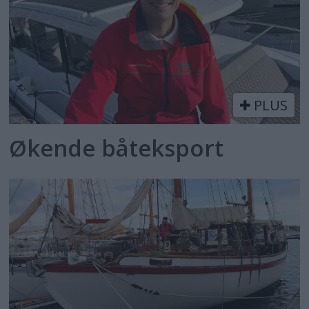
PLUS
Økende båteksport