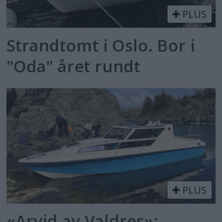
PLUS
Strandtomt i Oslo. Bor i
"Oda" året rundt
PLUS
«Arvid av Valdres»: