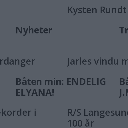
Kysten Rundt
Nyheter
T
Hardanger
Jarles vindu 
Båten min: ENDELIG
B
ELYANA!
J
ekorder i
R/S Langesun
100 år