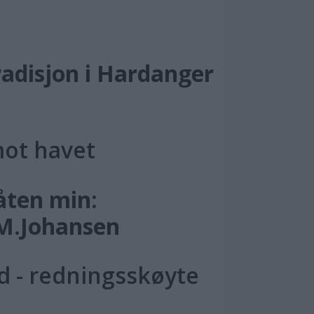
radisjon i Hardanger
mot havet
åten min:
.M.Johansen
d - redningsskøyte