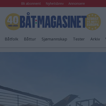
Bli abonnent
Nyhetsbrev
Annonsere
Båtfolk
Båttur
Sjømannskap
Tester
Arkiv