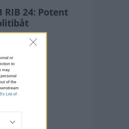
B RIB 24: Potent
litibåt
sonal or
ection to
ou may
 personal
out of the
 downstream
B’s List of
festival