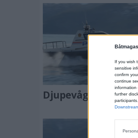
Båtmagasi
If you wish 
sensitive in
confirm you
continue se
information 
Djupevåg konkurs
further disc
participants
Downstream 
Persona