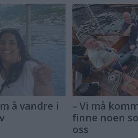
m å vandre i
– Vi må kom
v
finne noen so
oss