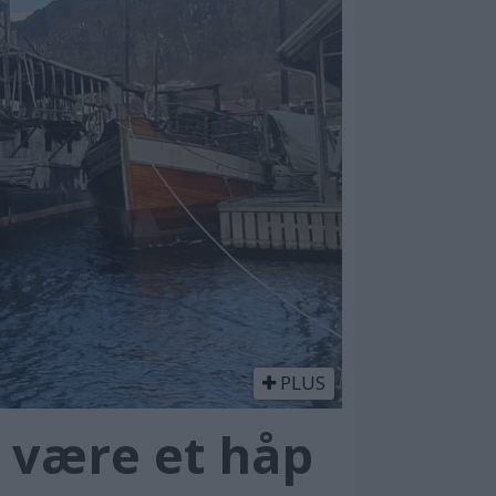
PLUS
o være et håp