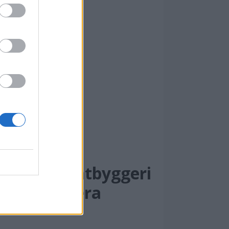
jupevåg Båtbyggeri
nnreder opera