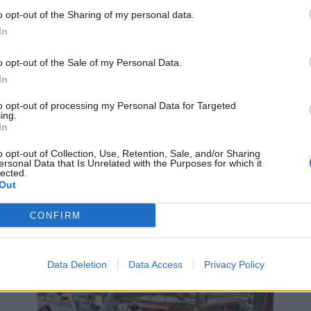
o opt-out of the Sharing of my personal data.
In
o opt-out of the Sale of my Personal Data.
In
to opt-out of processing my Personal Data for Targeted
ing.
In
o opt-out of Collection, Use, Retention, Sale, and/or Sharing
ersonal Data that Is Unrelated with the Purposes for which it
lected.
 politibåt
Out
CONFIRM
 -
D
ri
i
Data Deletion
Data Access
Privacy Policy