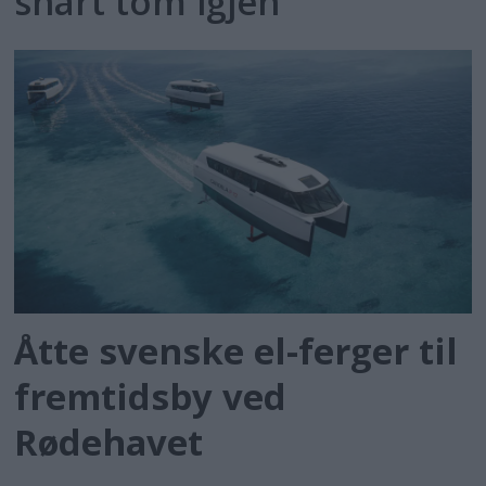
snart tom igjen
Åtte svenske el-ferger til
fremtidsby ved
Rødehavet