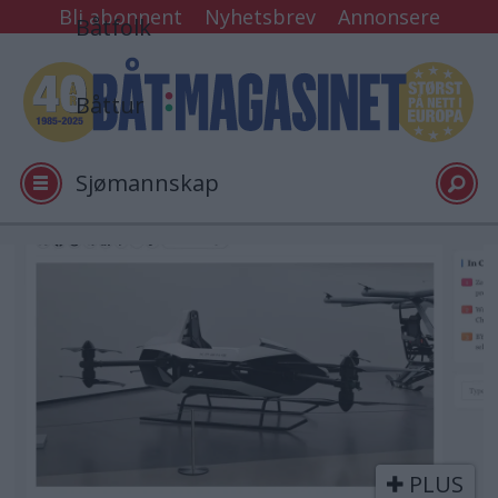
Bli abonnent
Nyhetsbrev
Annonsere
Båtfolk
Båttur
Sjømannskap
Tester
Tag:
elbåt
Arkiv
Video
PLUS
Logg inn