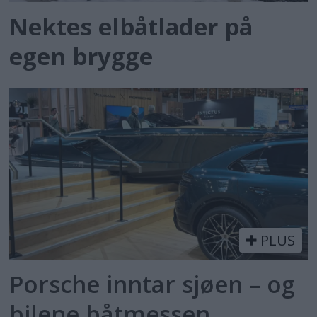
Nektes elbåtlader på
egen brygge
PLUS
Porsche inntar sjøen – og
bilene båtmessen