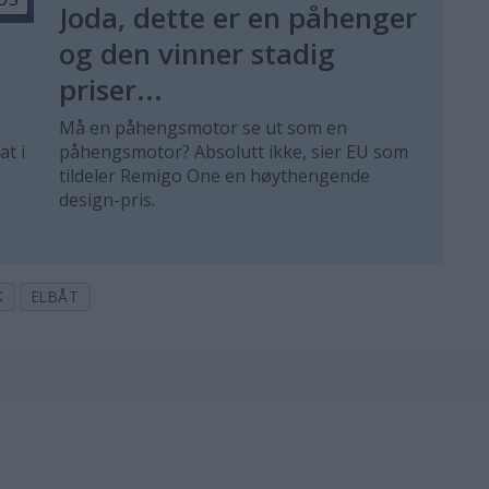
Joda, dette er en påhenger
og den vinner stadig
priser...
Må en påhengsmotor se ut som en
t i
påhengsmotor? Absolutt ikke, sier EU som
tildeler Remigo One en høythengende
design-pris.
K
ELBÅT