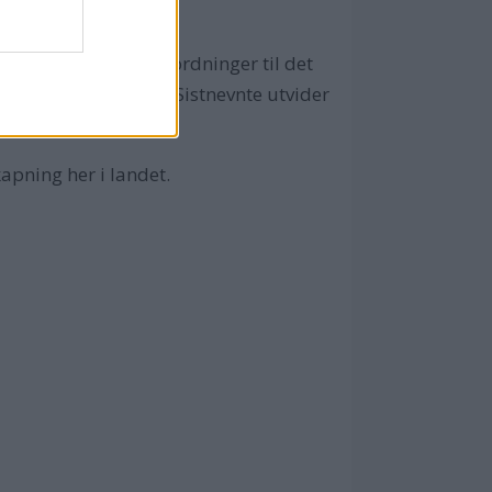
dselshjelp fra støtteordninger til det
r og Pioner Boat AS. Sistnevnte utvider
apning her i landet.