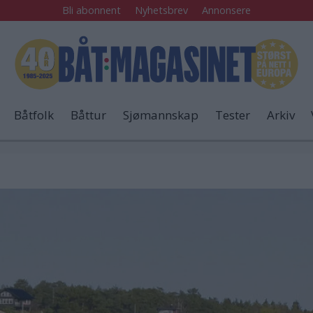
Bli abonnent
Nyhetsbrev
Annonsere
Båtfolk
Båttur
Sjømannskap
Tester
Arkiv