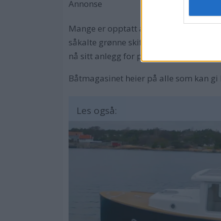
Annonse
Mange er opptatt av hva vi skal leve av 
såkalte grønne skiftet. Så er det lov å 
nå sitt anlegg for produksjon av Pione
Båtmagasinet heier på alle som kan gi b
Les også: