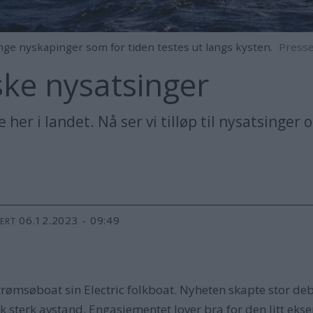
ge nyskapinger som for tiden testes ut langs kysten.
Presse
ke nysatsinger
er i landet. Nå ser vi tilløp til nysatsinger
06.12.2023 - 09:49
TERT
trømsøboat sin Electric folkboat. Nyheten skapte stor d
k sterk avstand. Engasjementet lover bra for den litt e