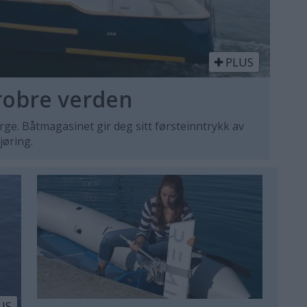
PLUS
robre verden
ge. Båtmagasinet gir deg sitt førsteinntrykk av
jøring.
US