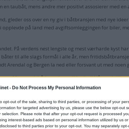
 en taubåt, mens andre mer positivt assosierer med en 
und, gleder oss over en ny giv i båtbransjen med nye idee
k vi opplevde på land med avgiftsomleggingen for biler, me
ndet. På verdens nest lengste og mest værharde kyst har 
 båter til alle slags formål i alle år, men fritidsbåtbransj
dt Arendal og Bergen la ned eller forsvant ut med noen 
Men norsk båtbransje var ikke død! Nå ser vi tilløp
r
båtbransje og skipsfart. Et eksempel på det er Bår
net -
Do Not Process My Personal Information
millioner kroner til utvikling av selvkjørende ferger
lte
amerikanske fondet Ocean Zero, som også har inves
to opt-out of the sale, sharing to third parties, or processing of your per
formation for targeted advertising by us, please use the below opt-out s
Boats.
r selection. Please note that after your opt-out request is processed y
eing interest-based ads based on personal information utilized by us or
disclosed to third parties prior to your opt-out. You may separately opt-