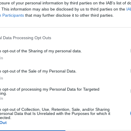
losure of your personal information by third parties on the IAB’s list of
e ambisjoner innen båtbransjen. Ripple Boats sier at de
. This information may also be disclosed by us to third parties on the
IA
Participants
that may further disclose it to other third parties.
båtmarkedet, med Pascals innovative luftputeteknologi. Ta
 båtopplevelser.
l Data Processing Opt Outs
 frem ledet av folk med doktorgrader og mastergrader so
o opt-out of the Sharing of my personal data.
In
r. Selv oldtimeren Helge Duus hiver seg nå på den nye bø
ed valgfri utenbordsmotor eller elmotor. Dermed er ring
o opt-out of the Sale of my Personal Data.
gangen Arendal var selve navet i europeisk båtbransje, o
In
to opt-out of processing my Personal Data for Targeted
ing.
mpel på en veletablert aktør med teknologi i verdensklass
In
 å slå seg inn i elmotormarkedet, og som nylig lanserte
o opt-out of Collection, Use, Retention, Sale, and/or Sharing
Seadrive, selv om både Evoy og Seadrive foreløpig har 
ersonal Data that Is Unrelated with the Purposes for which it
lected.
Out