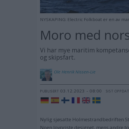
NYSKAPING: Electric Folkboat er en av man
Moro med nors
Vi har mye maritim kompetanse h
og skipsfart.
Ole Henrik
Nissen-Lie
03.12.2023 - 08:00
PUBLISERT
SIST OPPDA
Nylig sjøsatte Holmestrandbedriften S
Noen lovpriste designet, mens andre to