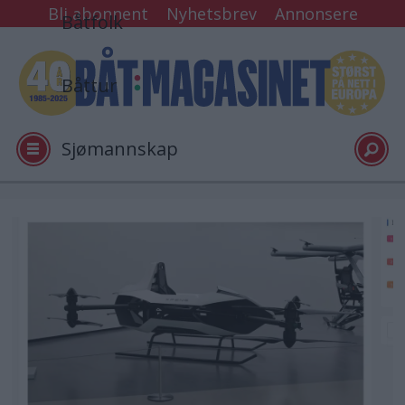
Bli abonnent
Nyhetsbrev
Annonsere
Båtfolk
Båttur
Sjømannskap
Tester
Arkiv
Video
Logg inn