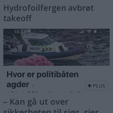
Hydrofoilfergen avbrøt
takeoff
PLUS
– Kan gå ut over
sikkerheten til sjøs, sier