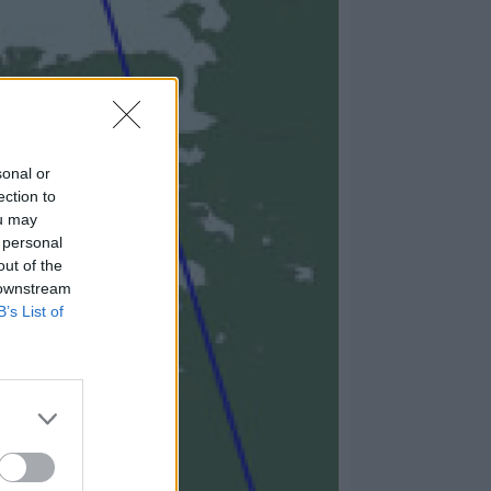
sonal or
ection to
ou may
 personal
out of the
 downstream
B’s List of