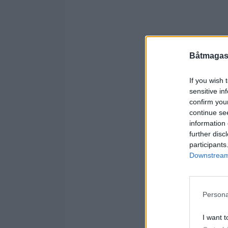
Båtmagasi
If you wish 
sensitive in
confirm you
continue se
information 
further disc
participants
Downstream 
Persona
I want t