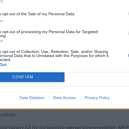
In
o opt-out of the Sale of my Personal Data.
In
to opt-out of processing my Personal Data for Targeted
ing.
In
o opt-out of Collection, Use, Retention, Sale, and/or Sharing
ersonal Data that Is Unrelated with the Purposes for which it
lected.
NORDEN: Varselet dekker store deler av Nord-Europa
Out
 flere modeller
CONFIRM
 mellom NRK, Meteorologisk Institutt og Climate Futures, s
Data Deletion
Data Access
Privacy Policy
marisiko i vær- og klimautsatte sektorer. Modellen de i sa
produkt
elig basert på tre forskjellige værvarslingsmodeller, M