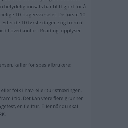
 betydelig innsats har blitt gjort for å
nnelige 10-dagersvarselet. De første 10
. Etter de 10 første dagene og frem til
med hovedkontor i Reading, opplyser
Jensen, kaller for spesialbrukere:
ler folk i hav- eller turistnæringen.
ram i tid. Det kan være flere grunner
efest, en fjelltur. Eller når du skal
NRK.