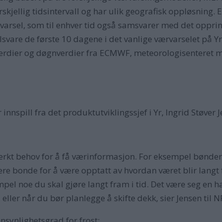
jellig tidsintervall og har ulik geografisk oppløsning. En
ærvarsel, som til enhver tid også samsvarer med det oppri
lsvare de første 10 dagene i det vanlige værvarselet på Yr
verdier og døgnverdier fra ECMWF, meteorologisenteret 
 innspill fra det produktutviklingssjef i Yr, Ingrid Støver 
erkt behov for å få værinformasjon. For eksempel bønder el
re bonde for å være opptatt av hvordan været blir langt f
pel noe du skal gjøre langt fram i tid. Det være seg en hag
 eller når du bør planlegge å skifte dekk, sier Jensen til 
nnsynlighetsgrad for frost: