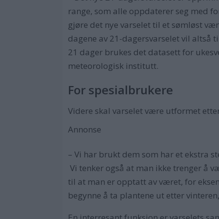
range, som alle oppdaterer seg med forsk
gjøre det nye varselet til et sømløst v
dagene av 21-dagersvarselet vil altså ti
21 dager brukes det datasett for ukes
meteorologisk institutt.
For spesialbrukere
Videre skal varselet være utformet etter
Annonse
– Vi har brukt dem som har et ekstra st
Vi tenker også at man ikke trenger å væ
til at man er opptatt av været, for eksem
begynne å ta plantene ut etter vinteren,
En interresant funksjon er varselets sa