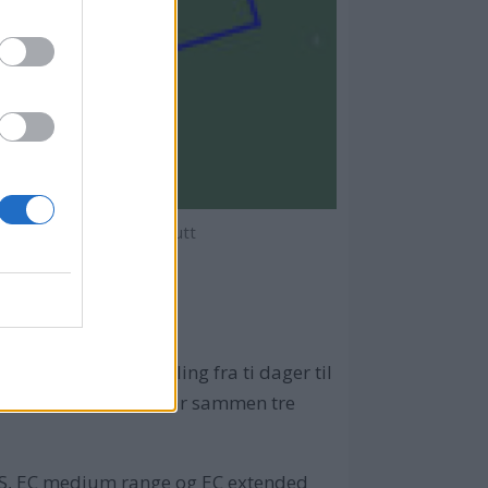
.
Meteorologisk institutt
om utvikler værvarsling fra ti dager til
marbeid har utviklet slår sammen tre
EPS, EC medium range og EC extended