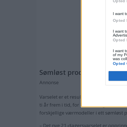
Opted 
I want t
Opted 
I want 
Advertis
Opted 
I want t
of my P
was col
Opted 
Sømløst produkt basert på
Annonse
Varselet er et resultat av et samarbeid
ti år frem i tid, for håndtering av kli
forskjellige værmodeller i ett sømløst 
– Det nye 21-dagersvarselet er opprinn