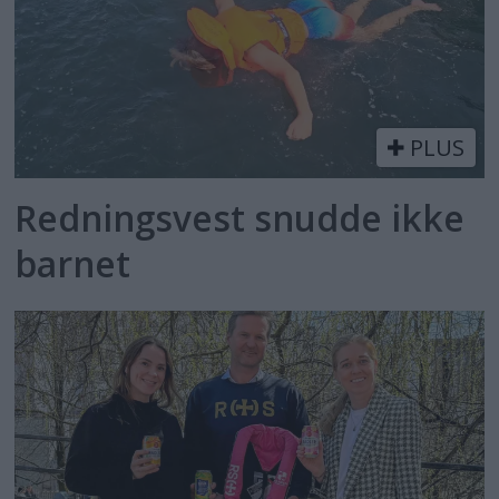
PLUS
Redningsvest snudde ikke
barnet