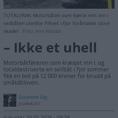
TOTALVRAK: Motorbåten som kjørte rett inn i
seilbåten utenfor Filtvet i fjor forårsaket store
skader.
Foto: Ann Nordal
– Ikke et uhell
Motorbåtføreren som kræsjet inn i, og
totaldestruerte en seilbåt i fjor sommer
fikk en bot på 12 000 kroner for brudd på
småbåtloven.
Susannah
Eeg
JOURNALIST
30.01.2026 - 09:39
PUBLISERT