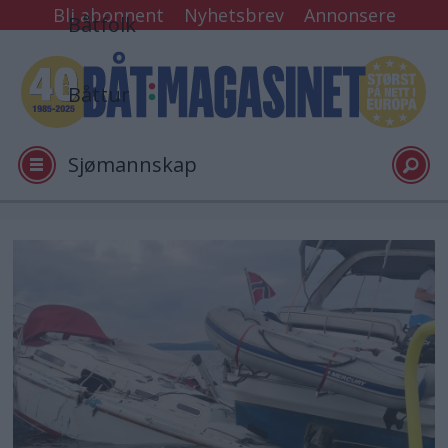
Bli abonnent
Nyhetsbrev
Annonsere
Båtfolk
Båttur
Sjømannskap
Tester
Arkiv
Video
Logg inn