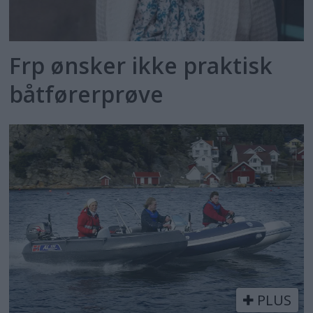
Frp ønsker ikke praktisk
båtførerprøve
PLUS