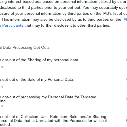
jo
eing interest-based ads based on personal information utilized by us or
disclosed to third parties prior to your opt-out. You may separately opt-
losure of your personal information by third parties on the IAB’s list of
Leserbrev
. This information may also be disclosed by us to third parties on the
IA
US
PLUS
Participants
that may further disclose it to other third parties.
Fleksibel
S
l Data Processing Opt Outs
sportsfiskebåt
p
o opt-out of the Sharing of my personal data.
In
Mobil kontrol
o opt-out of the Sale of my Personal Data.
In
La ikke båten gå til
to opt-out of processing my Personal Data for Targeted
es
bunns!
ing.
In
o opt-out of Collection, Use, Retention, Sale, and/or Sharing
ersonal Data that Is Unrelated with the Purposes for which it
lected.