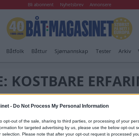
Bli abonnent
Nyhetsbrev
Annonsere
Båtfolk
Båttur
Sjømannskap
Tester
Arkiv
E: KOSTBARE ERFAR
Kysten Rundt
net -
Do Not Process My Personal Information
to opt-out of the sale, sharing to third parties, or processing of your per
TUBE-TULL
Fa
formation for targeted advertising by us, please use the below opt-out s
r selection. Please note that after your opt-out request is processed y