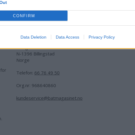
Out
CONFIRM
Adresse:
Data Deletion
Data Access
Privacy Policy
Billingstadsletta 19
N-1396 Billingstad
Norge
 for
Telefon:
66 76 49 50
.
Org.nr: 968640860
kundeservice@batmagasinet.no
h.