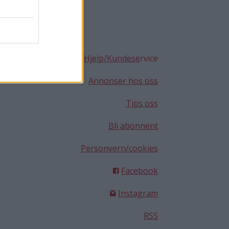
Hjelp/Kundese
rvice
Annonser hos oss
Tips oss
Bli abonnent
Personvern/cookies
Facebook
Instagram
RSS