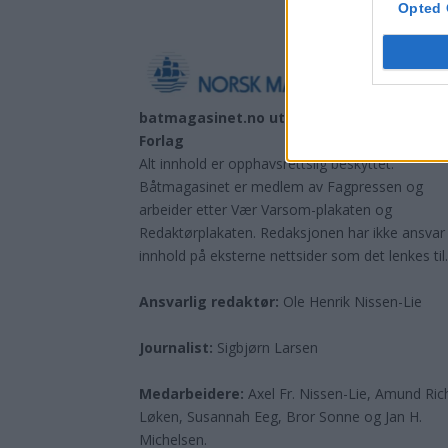
Opted 
batmagasinet.no utgis av
Norsk Maritimt
Forlag
Alt innhold er opphavsrettslig beskyttet.
Båtmagasinet er medlem av Fagpressen og
arbeider etter Vær Varsom-plakaten og
Redaktørplakaten. Redaksjonen har ikke ansvar
innhold på eksterne nettsider som det lenkes til
Ansvarlig redaktør:
Ole Henrik Nissen-Lie
Journalist:
Sigbjørn Larsen
Medarbeidere:
Axel Fr. Nissen-Lie, Amund
Ric
Løken, Susannah Eeg, Bror Sonne og Jan H.
Michelsen.