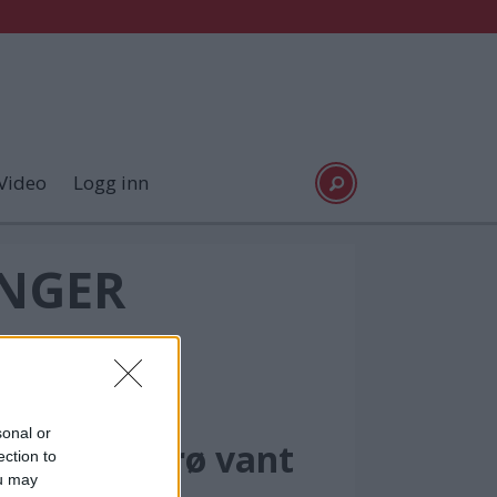
Video
Logg inn
INGER
sonal or
milie i Florø vant
ection to
ou may