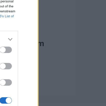
lla!
 personal
out of the
 downstream
B’s List of
pennende
ropellsystem
l