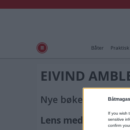
Båter
Praktisk
Tag:
EIVIND AMBL
utgave
Nye bøker
nr
Båtmagasi
If you wish 
1
Lens med luft
sensitive in
confirm you