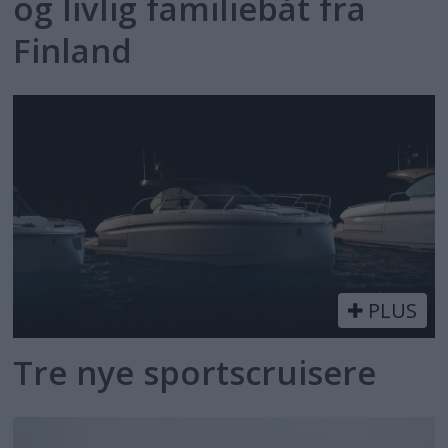
og livlig familiebåt fra
Finland
PLUS
Tre nye sportscruisere