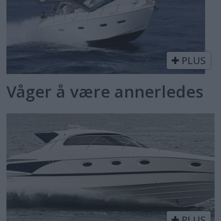
PLUS
Våger å være annerledes
PLUS