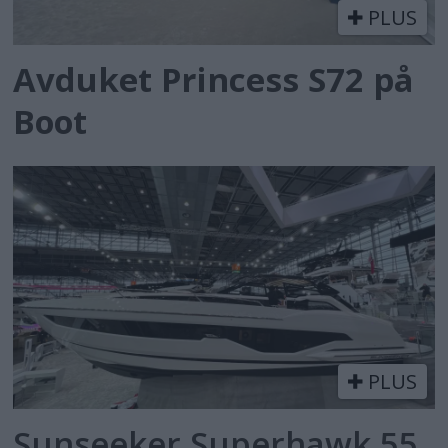
PLUS
Avduket Princess S72 på
Boot
PLUS
Sunseeker Superhawk 55