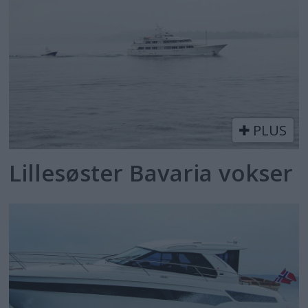
PLUS
Lillesøster Bavaria vokser