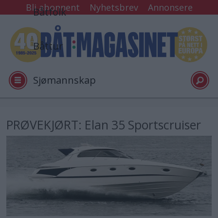
Bli abonnent
Nyhetsbrev
Annonsere
Båtfolk
Båttur
Sjømannskap
Tester
PRØVEKJØRT: Elan 35 Sportscruiser
Arkiv
Video
Logg inn