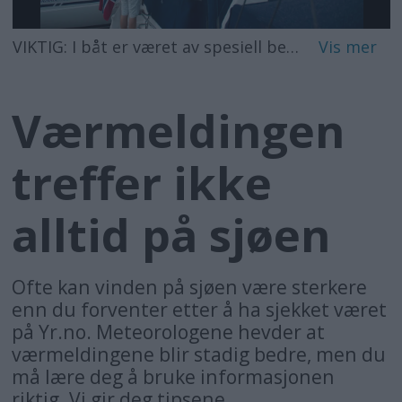
VIKTIG: I båt er været av spesiell betydning. Ikke bare for dagens klesvalg, men også for sikkerheten på sjøen. Gode vindmeldinger er viktig før du velger havn, og før du setter kurs for åpne farvann.
Værmeldingen
treffer ikke
alltid på sjøen
Ofte kan vinden på sjøen være sterkere
enn du forventer etter å ha sjekket været
på Yr.no. Meteorologene hevder at
værmeldingene blir stadig bedre, men du
må lære deg å bruke informasjonen
riktig. Vi gir deg tipsene.