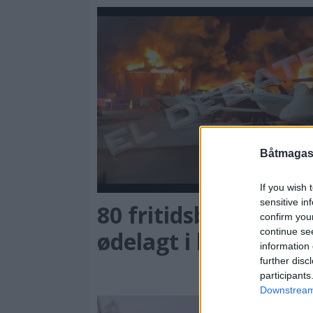
Båtmagasi
If you wish 
sensitive in
80 fritidsbåter
confirm you
continue se
ødelagt i brann
information 
further disc
participants
Downstream 