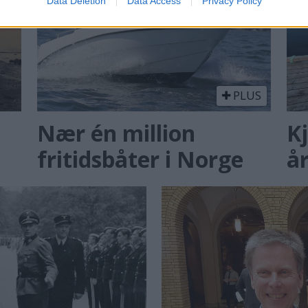
Data Deletion
Data Access
Privacy Policy
PLUS
Nær én million
Kj
fritidsbåter i Norge
å