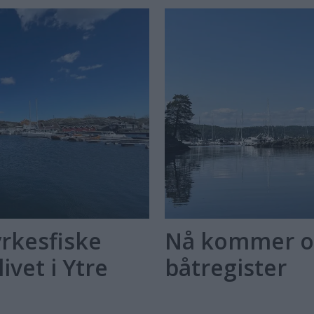
yrkesfiske
Nå kommer ob
ivet i Ytre
båtregister