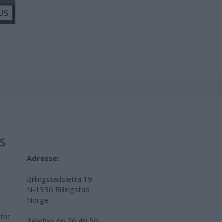
US
Adresse:
Billingstadsletta 19
N-1396 Billingstad
Norge
 for
Telefon:
66 76 49 50