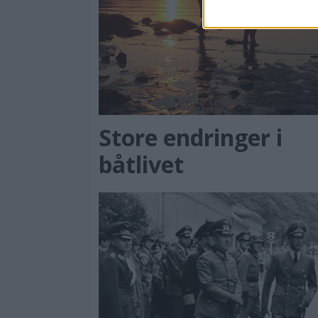
Store endringer i
båtlivet