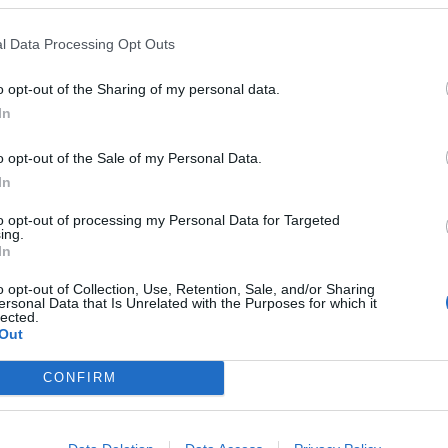
l Data Processing Opt Outs
o opt-out of the Sharing of my personal data.
In
o opt-out of the Sale of my Personal Data.
In
to opt-out of processing my Personal Data for Targeted
ing.
In
o opt-out of Collection, Use, Retention, Sale, and/or Sharing
sbåt
Fritidsbåter f
ersonal Data that Is Unrelated with the Purposes for which it
lected.
Out
CONFIRM