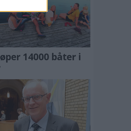
øper 14000 båter i
r