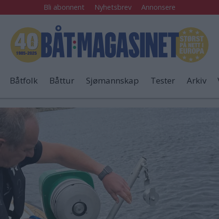
Bli abonnent
Nyhetsbrev
Annonsere
Båtfolk
Båttur
Sjømannskap
Tester
Arkiv