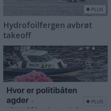
PLUS
Hydrofoilfergen avbrøt
takeoff
PLUS