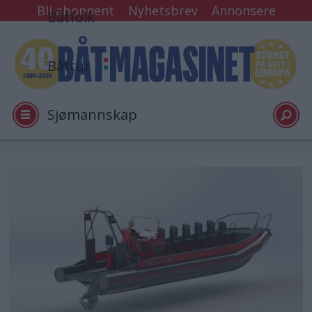
Bli abonnent
Nyhetsbrev
Annonsere
Båtfolk
Båttur
Sjømannskap
Tester
Arkiv
Video
Logg inn