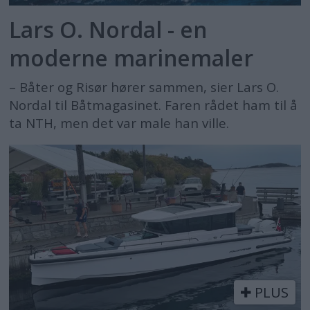
Ubegrenset rekkevidde med elmotor
Lars O. Nordal - en
Elektriske båter stilles ut i Paris
moderne marinemaler
El uten rekkeviddeangst
– Båter og Risør hører sammen, sier Lars O.
Elektrisk danske
Nordal til Båtmagasinet. Faren rådet ham til å
Innovatøren
ta NTH, men det var male han ville.
PRØVEKJØRT: Polar 20 - Slutt på
snekkedunk
El-sjark med døgndrift
– Snart får vi smarte båter
Ny vri på el-båten: Luksus i ruslefart
Denne båten går på vann
PLUS