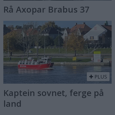
Dyrt miljøleketøy
Rå Axopar Brabus 37
Frauscher slår til igjen
Elektrisk eleganse med BMW-
batterier
Elektriske eksperimenter
Det eneste vi hørte var propellen
Verdensrekord!
PLUS
Kaptein sovnet, ferge på
land