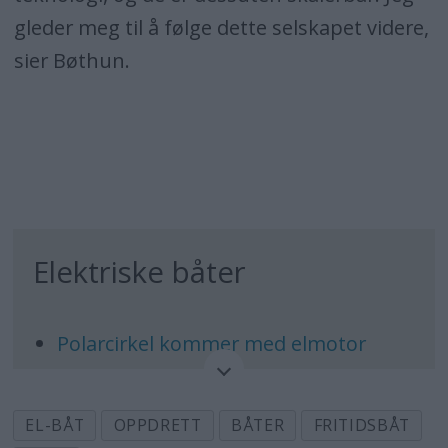
gleder meg til å følge dette selskapet videre,
sier Bøthun.
Elektriske båter
Polarcirkel kommer med elmotor
Vil gjøre eldrift billigere enn bensin
EL-BÅT
OPPDRETT
BÅTER
FRITIDSBÅT
Tilbake til framtiden