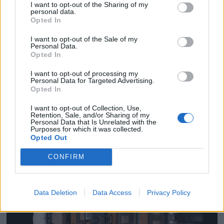
I want to opt-out of the Sharing of my
personal data.
Opted In
I want to opt-out of the Sale of my
Personal Data.
Opted In
Få gratis tilgang til
I want to opt-out of processing my
Personal Data for Targeted Advertising.
havneguide
Opted In
SPAR 659 KRONER: Tegn abonnement på
I want to opt-out of Collection, Use,
Retention, Sale, and/or Sharing of my
Båtmagasinet nå, og få gratis tilgang til
Personal Data that Is Unrelated with the
Purposes for which it was collected.
Havneguiden Online!
Opted Out
CONFIRM
Data Deletion
Data Access
Privacy Policy