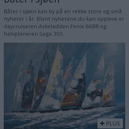
Torqeedo øker kapasiteten
Båter i sjøen kan by på en rekke store og små
nyheter i år. Blant nyhetene du kan oppleve er
Transportetappe med elbåt
daycruiseren Askeladden Fenix 66BR og
Navico tar kontroll på strømmen
halvplaneren Saga 355.
Elektrisk og nesten hundre år
gammel
Fra strøm til diesel i Marstrand
Grønn turbåt
Se 360-visning av nye Greenline NEO
Årets mest spennende båtnyheter
Selger el-motorer som aldri før
PLUS