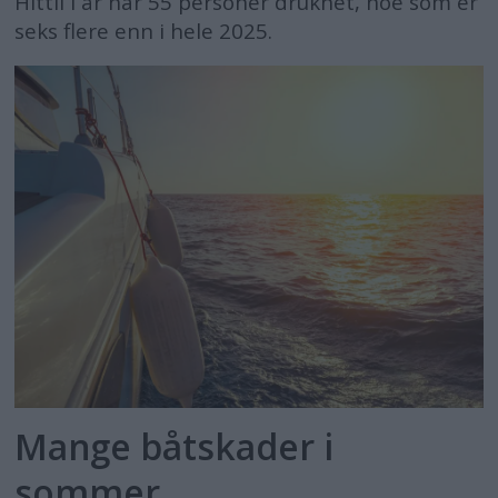
Hittil i år har 55 personer druknet, noe som er
seks flere enn i hele 2025.
Mange båtskader i
sommer