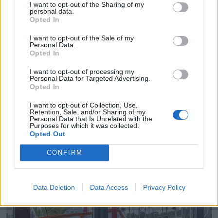
I want to opt-out of the Sharing of my
personal data.
Opted In
I want to opt-out of the Sale of my
Personal Data.
Opted In
I want to opt-out of processing my
Få gratis tilgang til
Personal Data for Targeted Advertising.
Opted In
havneguide
I want to opt-out of Collection, Use,
Retention, Sale, and/or Sharing of my
Personal Data that Is Unrelated with the
SPAR 659 KRONER: Tegn abonnement på
Purposes for which it was collected.
Opted Out
Båtmagasinet nå, og få gratis tilgang til
Havneguiden Online!
CONFIRM
Data Deletion
Data Access
Privacy Policy