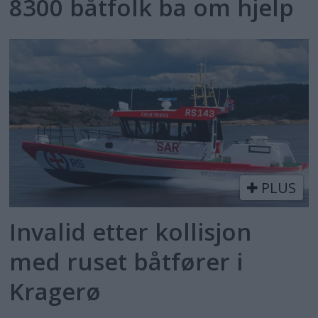
8300 båtfolk ba om hjelp
PLUS
Invalid etter kollisjon
med ruset båtfører i
Kragerø