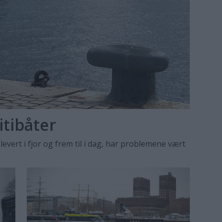
itibåter
 levert i fjor og frem til i dag, har problemene vært