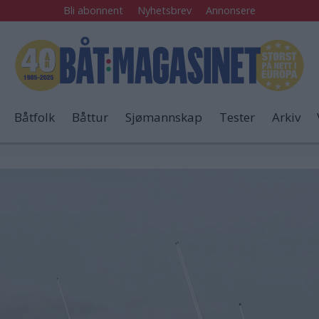
Bli abonnent
Nyhetsbrev
Annonsere
Båtfolk
Båttur
Sjømannskap
Tester
Arkiv