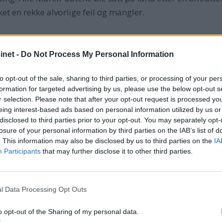
et en rekke alvorlige feil og mangler.
net -
Do Not Process My Personal Information
Blant
lekka
to opt-out of the sale, sharing to third parties, or processing of your per
insta
formation for targeted advertising by us, please use the below opt-out s
vann
r selection. Please note that after your opt-out request is processed y
eing interest-based ads based on personal information utilized by us or
strøm
disclosed to third parties prior to your opt-out. You may separately opt-
kraf
losure of your personal information by third parties on the IAB’s list of
600 h
. This information may also be disclosed by us to third parties on the
IA
Participants
that may further disclose it to other third parties.
Samti
var t
som 
l Data Processing Opt Outs
bensi
o opt-out of the Sharing of my personal data.