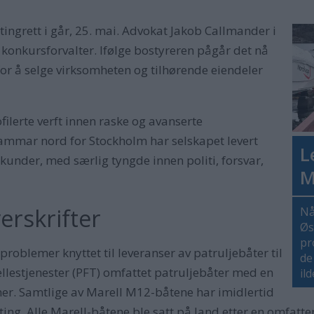
ingrett i går, 25. mai. Advokat Jakob Callmander i
konkursforvalter. Ifølge bostyreren pågår det nå
r å selge virksomheten og tilhørende eiendeler
filerte verft innen raske og avanserte
ammar nord for Stockholm har selskapet levert
L
 kunder, med særlig tyngde innen politi, forsvar,
M
erskrifter
Nå
Øs
pr
 problemer knyttet til leveranser av patruljebåter til
de
fellestjenester (PFT) omfattet patruljebåter med en
il
ner. Samtlige av Marell M12-båtene har imidlertid
tting. Alle Marell-båtene ble satt på land etter en omfatte