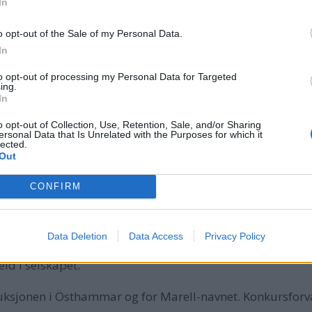
Sen
In
Probl
o opt-out of the Sale of my Personal Data.
In
Vest 
tilba
to opt-out of processing my Personal Data for Targeted
ing.
har i
In
båter
o opt-out of Collection, Use, Retention, Sale, and/or Sharing
ter å ha blitt mottatt av politiet i Oslo.
Bror Sonne
ersonal Data that Is Unrelated with the Purposes for which it
Til t
lected.
Out
 Marell i redusert omfang. Fire båter i Sør-Vest, Agder, S
nger.
CONFIRM
Data Deletion
Data Access
Privacy Policy
tidig stadig blitt tydeligere. En svensk kredittvurdering
ld i selskapet.
uksjonen i Östhammar og for Marell-navnet. Konkursforv