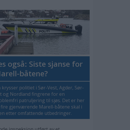
es også: Siste sjanse for
arell-båtene?
 krysser politiet i Sør-Vest, Agder, Sør-
t og Nordland fingrene for en
oblemfri patruljering til sjøs. Det er her
 fire gjenværende Marell-båtene skal i
den etter omfattende utbedringer.
nde inspeksjon utført av et