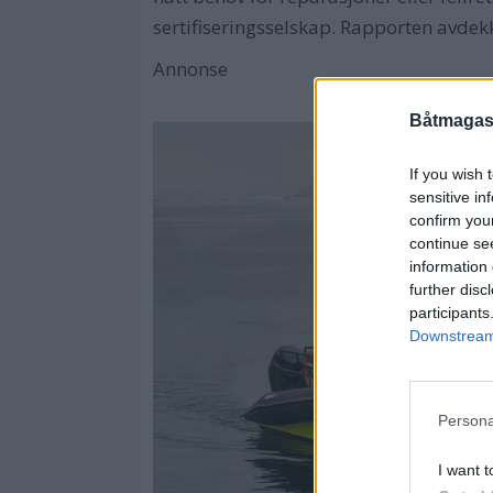
sertifiseringsselskap. Rapporten avdekk
Annonse
Båtmagasi
If you wish 
sensitive in
confirm you
continue se
information 
further disc
participants
Downstream 
Persona
I want t