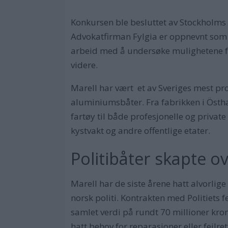
Konkursen ble besluttet av Stockholms t
Advokatfirman Fylgia er oppnevnt som 
arbeid med å undersøke mulighetene fo
videre.
Marell har vært et av Sveriges mest pro
aluminiumsbåter. Fra fabrikken i Östh
fartøy til både profesjonelle og private
kystvakt og andre offentlige etater.
Politibåter skapte ov
Marell har de siste årene hatt alvorlige
norsk politi. Kontrakten med Politiets 
samlet verdi på rundt 70 millioner kro
hatt behov for reparasjoner eller feilre