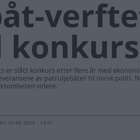
båt-verfte
l konkurs
ts er slått konkurs etter flere år med økonom
eransene av patruljebåter til norsk politi. 
irksomheten videre.
03.06.2026 - 12:01
TERT