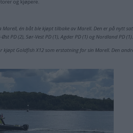
torer og kjøpere.
fra Marell, én båt ble kjøpt tilbake av Marell. Den er på nytt
Øst PD (2), Sør-Vest PD (1), Agder PD (1) og Nordland PD (1)
ar kjøpt Goldfish X12 som erstatning for sin Marell. Den and