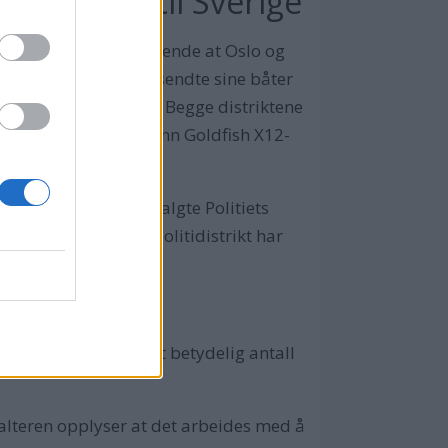
dt i retur til Sverige
emene ble så omfattende at Oslo og
politidistrikt til slutt sendte sine båter
ke til verftet i Sverige. Begge distriktene
 stedet valgt å kjøpe inn Goldfish X12-
 som erstatning.
ross for problemene valgte Politiets
ør-Øst og Nordland politidistrikt har
 viste høsten 2025 et betydelig antall
alteren opplyser at det arbeides med å