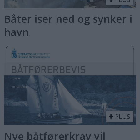
Båter iser ned og synker i
havn
PLUS
Nye båtførerkrav vil