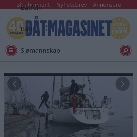
Bli abonnent
Nyhetsbrev
Annonsere
Båtfolk
Båttur
Sjømannskap
Tester
Arkiv
Video
Logg inn